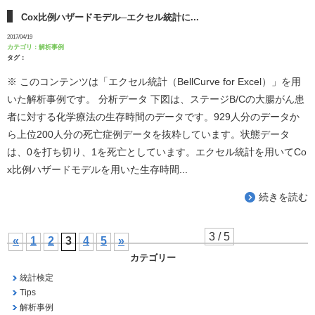
Cox比例ハザードモデル─エクセル統計に...
2017/04/19
カテゴリ：
解析事例
タグ：
※ このコンテンツは「エクセル統計（BellCurve for Excel）」を用
いた解析事例です。 分析データ 下図は、ステージB/Cの大腸がん患
者に対する化学療法の生存時間のデータです。929人分のデータか
ら上位200人分の死亡症例データを抜粋しています。状態データ
は、0を打ち切り、1を死亡としています。エクセル統計を用いてCo
x比例ハザードモデルを用いた生存時間...
続きを読む
3 / 5
«
1
2
3
4
5
»
カテゴリー
統計検定
Tips
解析事例