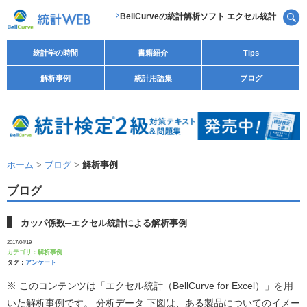
BellCurveの統計解析ソフト エクセル統計
統計学の時間
書籍紹介
Tips
解析事例
統計用語集
ブログ
ホーム
>
ブログ
>
解析事例
ブログ
カッパ係数─エクセル統計による解析事例
2017/04/19
カテゴリ：
解析事例
タグ：
アンケート
※ このコンテンツは「エクセル統計（BellCurve for Excel）」を用
いた解析事例です。 分析データ 下図は、ある製品についてのイメー