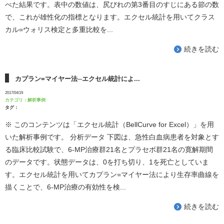
べた結果です。表中の数値は、尻びれの第3番目のすじにある節の数
で、これが雄性化の指標となります。エクセル統計を用いてクラス
カル=ウォリス検定と多重比較を...
続きを読む
カプラン=マイヤー法─エクセル統計によ...
2017/04/19
カテゴリ：
解析事例
タグ：
※ このコンテンツは「エクセル統計（BellCurve for Excel）」を用
いた解析事例です。 分析データ 下図は、急性白血病患者を対象とす
る臨床比較試験で、6-MP治療群21名とプラセボ群21名の寛解期間
のデータです。状態データは、0を打ち切り、1を死亡としていま
す。エクセル統計を用いてカプラン=マイヤー法により生存率曲線を
描くことで、6-MP治療の有効性を検...
続きを読む