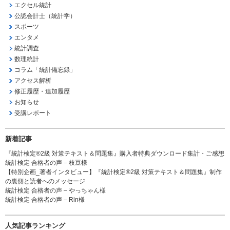
エクセル統計
公認会計士（統計学）
スポーツ
エンタメ
統計調査
数理統計
コラム「統計備忘録」
アクセス解析
修正履歴・追加履歴
お知らせ
受講レポート
新着記事
『統計検定®2級 対策テキスト＆問題集』購入者特典ダウンロード集計・ご感想
統計検定 合格者の声 – 枝豆様
【特別企画_著者インタビュー】『統計検定®2級 対策テキスト＆問題集』制作
の裏側と読者へのメッセージ
統計検定 合格者の声 – やっちゃん様
統計検定 合格者の声 – Rin様
人気記事ランキング