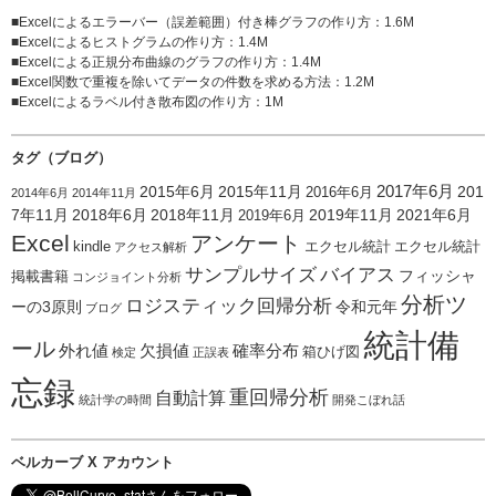
■
Excelによるエラーバー（誤差範囲）付き棒グラフの作り方
：1.6M
■
Excelによるヒストグラムの作り方
：1.4M
■
Excelによる正規分布曲線のグラフの作り方
：1.4M
■
Excel関数で重複を除いてデータの件数を求める方法
：1.2M
■
Excelによるラベル付き散布図の作り方
：1M
タグ（ブログ）
2015年6月
2015年11月
2017年6月
201
2016年6月
2014年6月
2014年11月
7年11月
2018年6月
2018年11月
2019年11月
2021年6月
2019年6月
Excel
アンケート
kindle
エクセル統計
エクセル統計
アクセス解析
サンプルサイズ
バイアス
フィッシャ
掲載書籍
コンジョイント分析
分析ツ
ロジスティック回帰分析
ーの3原則
令和元年
ブログ
統計備
ール
外れ値
欠損値
確率分布
箱ひげ図
検定
正誤表
忘録
重回帰分析
自動計算
統計学の時間
開発こぼれ話
ベルカーブ X アカウント