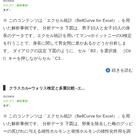
2017/04/19
カテゴリ：
解析事例
タグ：
※ このコンテンツは「エクセル統計（BellCurve for Excel）」を用
いた解析事例です。 分析データ 下図は、男子10人と女子10人の身
長のデータです。エクセル統計を用いてマン=ホイットニーのU検定
を行うことで、身長に関して男女間に差があるかどうか分析しま
す。 ダイアログの設定 下図のように、セル「B3」を選択後、［Ctr
l］キーを押しながらセル「C3...
続きを読む
クラスカル=ウォリス検定と多重比較─エ...
2017/04/19
カテゴリ：
解析事例
タグ：
※ このコンテンツは「エクセル統計（BellCurve for Excel）」を用
いた解析事例です。 分析データ 下図は、卵巣を除去した雌のグッピ
ーの尻びれに与える雄性ホルモンと発情ホルモンの雄性化作用を調