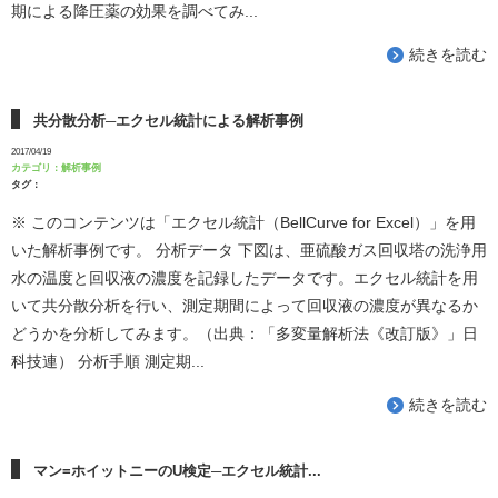
期による降圧薬の効果を調べてみ...
続きを読む
共分散分析─エクセル統計による解析事例
2017/04/19
カテゴリ：
解析事例
タグ：
※ このコンテンツは「エクセル統計（BellCurve for Excel）」を用
いた解析事例です。 分析データ 下図は、亜硫酸ガス回収塔の洗浄用
水の温度と回収液の濃度を記録したデータです。エクセル統計を用
いて共分散分析を行い、測定期間によって回収液の濃度が異なるか
どうかを分析してみます。（出典：「多変量解析法《改訂版》」日
科技連） 分析手順 測定期...
続きを読む
マン=ホイットニーのU検定─エクセル統計...