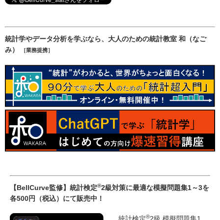
統計学やデータ分析を学ぶなら、大人のための統計教室 和（なご
み）
［業務提携］
®
【BellCurve監修】統計検定
2級対策に最適な模擬問題集1～3を
各500円（税込）にて販売中！
®
統計検定
2級 模擬問題集1