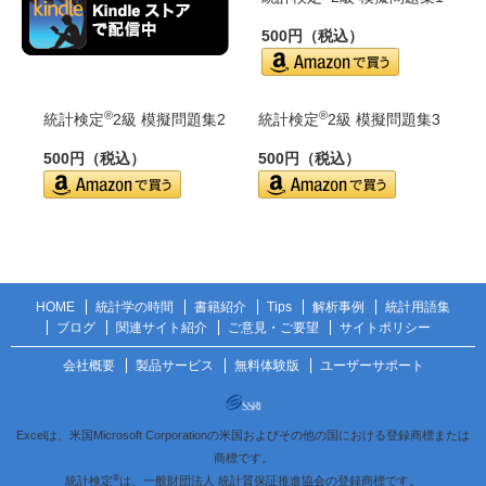
500円（税込）
®
®
統計検定
2級 模擬問題集2
統計検定
2級 模擬問題集3
500円（税込）
500円（税込）
HOME
統計学の時間
書籍紹介
Tips
解析事例
統計用語集
ブログ
関連サイト紹介
ご意見・ご要望
サイトポリシー
会社概要
製品サービス
無料体験版
ユーザーサポート
Excelは、米国Microsoft Corporationの米国およびその他の国における登録商標または
商標です。
®
統計検定
は、一般財団法人 統計質保証推進協会の登録商標です。