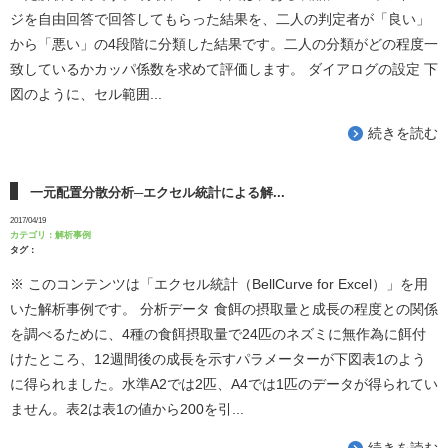
ジを自由回答で回答してもらった結果を、二人の判定者が「良い」
から「悪い」の4段階に分類した結果です。二人の分類がどの程度一
致しているかカッパ係数を求めて評価します。 ダイアログの設定 下
図のように、セル範囲...
続きを読む
一元配置分散分析─エクセル統計による解...
2017/04/19
カテゴリ：
解析事例
タグ：
※ このコンテンツは「エクセル統計（BellCurve for Excel）」を用
いた解析事例です。 分析データ 食餌の摂取量と成長の程度との関係
を調べるために、4種の食餌摂取量で24匹のネズミに無作為に餌付
けたところ、12週間後の成長を示すパラメーターが下図表1のよう
に得られました。水準A2では2匹、A4では1匹のデータが得られてい
ません。表2は表1の値から200を引...
続きを読む