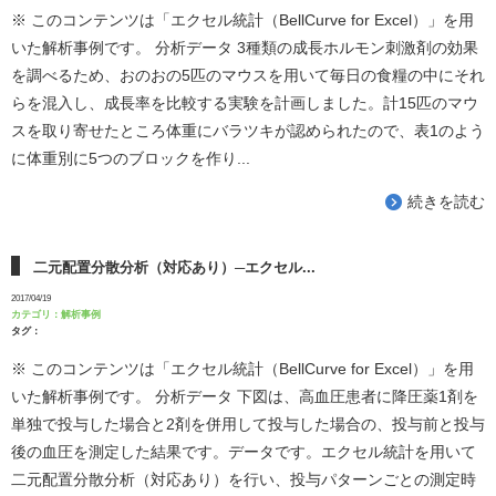
※ このコンテンツは「エクセル統計（BellCurve for Excel）」を用
いた解析事例です。 分析データ 3種類の成長ホルモン刺激剤の効果
を調べるため、おのおの5匹のマウスを用いて毎日の食糧の中にそれ
らを混入し、成長率を比較する実験を計画しました。計15匹のマウ
スを取り寄せたところ体重にバラツキが認められたので、表1のよう
に体重別に5つのブロックを作り...
続きを読む
二元配置分散分析（対応あり）─エクセル...
2017/04/19
カテゴリ：
解析事例
タグ：
※ このコンテンツは「エクセル統計（BellCurve for Excel）」を用
いた解析事例です。 分析データ 下図は、高血圧患者に降圧薬1剤を
単独で投与した場合と2剤を併用して投与した場合の、投与前と投与
後の血圧を測定した結果です。データです。エクセル統計を用いて
二元配置分散分析（対応あり）を行い、投与パターンごとの測定時