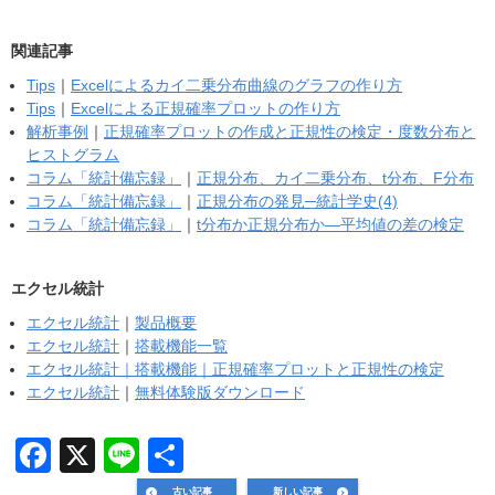
関連記事
Tips
｜
Excelによるカイ二乗分布曲線のグラフの作り方
Tips
｜
Excelによる正規確率プロットの作り方
解析事例
｜
正規確率プロットの作成と正規性の検定・度数分布と
ヒストグラム
コラム「統計備忘録」
｜
正規分布、カイ二乗分布、t分布、F分布
コラム「統計備忘録」
｜
正規分布の発見─統計学史(4)
コラム「統計備忘録」
｜
t分布か正規分布か―平均値の差の検定
エクセル統計
エクセル統計
｜
製品概要
エクセル統計
｜
搭載機能一覧
エクセル統計｜搭載機能｜正規確率プロットと正規性の検定
エクセル統計
｜
無料体験版ダウンロード
F
X
Li
共
a
n
有
古い記事
新しい記事