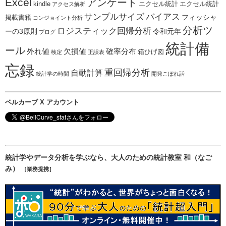
Excel
アンケート
kindle
エクセル統計
エクセル統計
アクセス解析
サンプルサイズ
バイアス
フィッシャ
掲載書籍
コンジョイント分析
分析ツ
ロジスティック回帰分析
ーの3原則
令和元年
ブログ
統計備
ール
外れ値
欠損値
確率分布
箱ひげ図
検定
正誤表
忘録
重回帰分析
自動計算
統計学の時間
開発こぼれ話
ベルカーブ X アカウント
統計学やデータ分析を学ぶなら、大人のための統計教室 和（なご
み）
［業務提携］