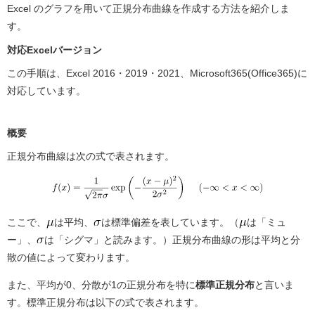
b
Excel のグラフを用いて正規分布曲線を作成する方法を紹介しま
o
す。
o
対応Excelバージョン
k
この手順は、Excel 2016・2019・2021、Microsoft365(Office365)に
対応しています。
概要
正規分布曲線は次の式で表されます。
ここで、
は平均、
は標準偏差を表しています。（
は「ミュ
ー」、
は「シグマ」と読みます。）正規分布曲線の形は平均と分
散の値によって変わります。
また、平均が0、分散が1の正規分布を特に
標準正規分布
と言いま
す。標準正規分布は以下の式で表されます。