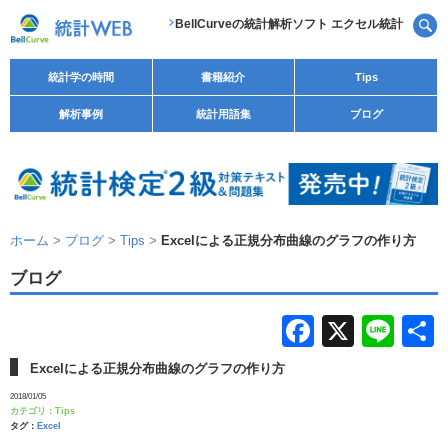
BellCurveの統計解析ソフト エクセル統計
統計学の時間
書籍紹介
Tips
解析事例
統計用語集
ブログ
ホーム
>
ブログ
>
Tips
>
Excelによる正規分布曲線のグラフの作り方
ブログ
F
X
Li
a
n
Excelによる正規分布曲線のグラフの作り方
c
e
2018/01/05
カテゴリ：
Tips
e
タグ：
Excel