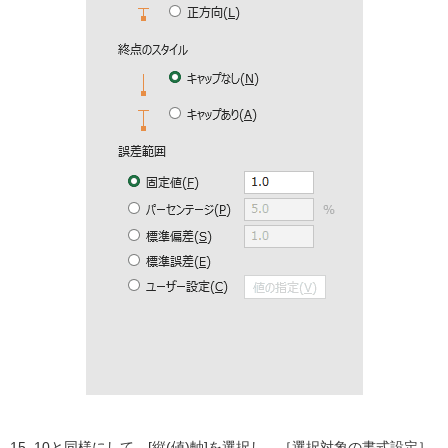
15. 10と同様にして、[縦(値)軸]を選択し、［選択対象の書式設定］