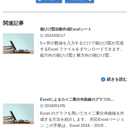
c
e
e
関連記事
b
箱ひげ図自動作成Excelシート
o
2024/05/17
o
5ヶ所の数値を入力するだけで箱ひげ図が完成
するExcel ファイルをダウンロードできます。
k
縦方向の箱ひげ図と横方向の箱ひげ図...
続きを読む
Excelによるカイ二乗分布曲線のグラフの...
2018/01/05
Excel のグラフを用いてカイ二乗分布曲線を作
成する方法を紹介します。 対応Excelバージョ
ン この手順は、Excel 2016・2019...