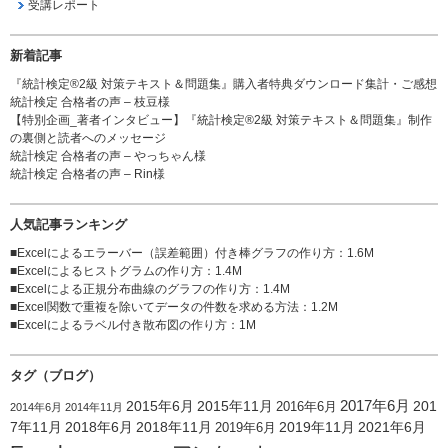
受講レポート
新着記事
『統計検定®2級 対策テキスト＆問題集』購入者特典ダウンロード集計・ご感想
統計検定 合格者の声 – 枝豆様
【特別企画_著者インタビュー】『統計検定®2級 対策テキスト＆問題集』制作
の裏側と読者へのメッセージ
統計検定 合格者の声 – やっちゃん様
統計検定 合格者の声 – Rin様
人気記事ランキング
■
Excelによるエラーバー（誤差範囲）付き棒グラフの作り方
：1.6M
■
Excelによるヒストグラムの作り方
：1.4M
■
Excelによる正規分布曲線のグラフの作り方
：1.4M
■
Excel関数で重複を除いてデータの件数を求める方法
：1.2M
■
Excelによるラベル付き散布図の作り方
：1M
タグ（ブログ）
2015年6月
2015年11月
2017年6月
201
2016年6月
2014年6月
2014年11月
7年11月
2018年6月
2018年11月
2019年11月
2021年6月
2019年6月