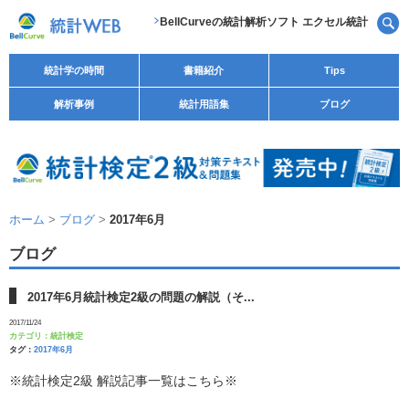
BellCurveの統計解析ソフト エクセル統計
統計学の時間
書籍紹介
Tips
解析事例
統計用語集
ブログ
ホーム
>
ブログ
>
2017年6月
ブログ
2017年6月統計検定2級の問題の解説（そ...
2017/11/24
カテゴリ：
統計検定
タグ：
2017年6月
※統計検定2級 解説記事一覧はこちら※