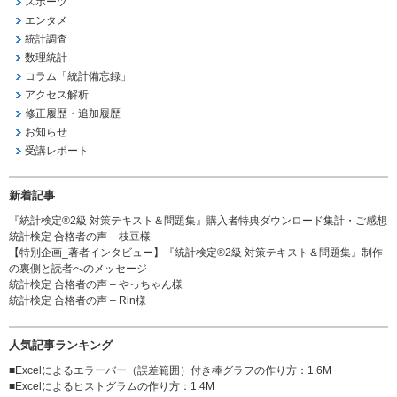
スポーツ
エンタメ
統計調査
数理統計
コラム「統計備忘録」
アクセス解析
修正履歴・追加履歴
お知らせ
受講レポート
新着記事
『統計検定®2級 対策テキスト＆問題集』購入者特典ダウンロード集計・ご感想
統計検定 合格者の声 – 枝豆様
【特別企画_著者インタビュー】『統計検定®2級 対策テキスト＆問題集』制作
の裏側と読者へのメッセージ
統計検定 合格者の声 – やっちゃん様
統計検定 合格者の声 – Rin様
人気記事ランキング
■
Excelによるエラーバー（誤差範囲）付き棒グラフの作り方
：1.6M
■
Excelによるヒストグラムの作り方
：1.4M