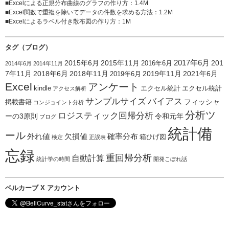
■
Excelによる正規分布曲線のグラフの作り方
：1.4M
■
Excel関数で重複を除いてデータの件数を求める方法
：1.2M
■
Excelによるラベル付き散布図の作り方
：1M
タグ（ブログ）
2015年6月
2015年11月
2017年6月
201
2016年6月
2014年6月
2014年11月
7年11月
2018年6月
2018年11月
2019年11月
2021年6月
2019年6月
Excel
アンケート
kindle
エクセル統計
エクセル統計
アクセス解析
サンプルサイズ
バイアス
フィッシャ
掲載書籍
コンジョイント分析
分析ツ
ロジスティック回帰分析
ーの3原則
令和元年
ブログ
統計備
ール
外れ値
欠損値
確率分布
箱ひげ図
検定
正誤表
忘録
重回帰分析
自動計算
統計学の時間
開発こぼれ話
ベルカーブ X アカウント