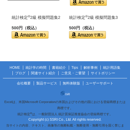
®
®
統計検定
2級 模擬問題集2
統計検定
2級 模擬問題集3
500円（税込）
500円（税込）
HOME
統計学の時間
書籍紹介
Tips
解析事例
統計用語集
ブログ
関連サイト紹介
ご意見・ご要望
サイトポリシー
会社概要
製品サービス
無料体験版
ユーザーサポート
Excelは、米国Microsoft Corporationの米国およびその他の国における登録商標または
商標です。
®
統計検定
は、一般財団法人 統計質保証推進協会の登録商標です。
Copyright (c) SSRI Co., Ltd. All rights reserved.
当サイトの内容、テキスト、画像等の無断転載・無断使用・無断引用を固く禁じま