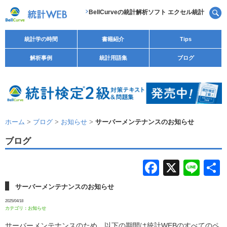
BellCurveの統計解析ソフト エクセル統計
統計学の時間
書籍紹介
Tips
解析事例
統計用語集
ブログ
ホーム
>
ブログ
>
お知らせ
>
サーバーメンテナンスのお知らせ
ブログ
F
X
Li
a
n
サーバーメンテナンスのお知らせ
c
e
2025/04/18
カテゴリ：
お知らせ
e
サーバーメンテナンスのため、以下の期間は統計WEBのすべてのペ