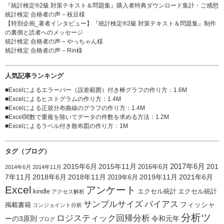
『統計検定®2級 対策テキスト＆問題集』購入者特典ダウンロード集計・ご感想
統計検定 合格者の声 – 枝豆様
【特別企画_著者インタビュー】『統計検定®2級 対策テキスト＆問題集』制作
の裏側と読者へのメッセージ
統計検定 合格者の声 – やっちゃん様
統計検定 合格者の声 – Rin様
人気記事ランキング
■
Excelによるエラーバー（誤差範囲）付き棒グラフの作り方
：1.6M
■
Excelによるヒストグラムの作り方
：1.4M
■
Excelによる正規分布曲線のグラフの作り方
：1.4M
■
Excel関数で重複を除いてデータの件数を求める方法
：1.2M
■
Excelによるラベル付き散布図の作り方
：1M
タグ（ブログ）
2015年6月
2015年11月
2017年6月
201
2016年6月
2014年6月
2014年11月
7年11月
2018年6月
2018年11月
2019年11月
2021年6月
2019年6月
Excel
アンケート
kindle
エクセル統計
エクセル統計
アクセス解析
サンプルサイズ
バイアス
フィッシャ
掲載書籍
コンジョイント分析
分析ツ
ロジスティック回帰分析
ーの3原則
令和元年
ブログ