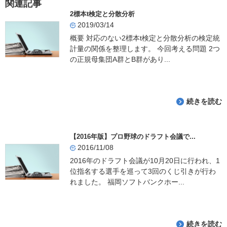
関連記事
b
2標本t検定と分散分析
o
2019/03/14
o
概要 対応のない2標本t検定と分散分析の検定統
計量の関係を整理します。 今回考える問題 2つ
k
の正規母集団A群とB群があり...
続きを読む
【2016年版】プロ野球のドラフト会議で...
2016/11/08
2016年のドラフト会議が10月20日に行われ、1
位指名する選手を巡って3回のくじ引きが行わ
れました。 福岡ソフトバンクホー...
続きを読む