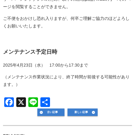
b
ージを閲覧することができません。
o
ご不便をおかけし恐れ入りますが、何卒ご理解ご協力のほどよろし
o
くお願いいたします。
k
メンテナンス予定日時
2025年4月23日（水） 17:00から17:30まで
（メンテナンス作業状況により、終了時間が前後する可能性があり
ます。）
F
X
Li
共
a
n
有
古い記事
新しい記事
c
e
e