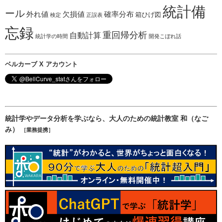
統計備
ール
外れ値
欠損値
確率分布
箱ひげ図
検定
正誤表
忘録
重回帰分析
自動計算
統計学の時間
開発こぼれ話
ベルカーブ X アカウント
統計学やデータ分析を学ぶなら、大人のための統計教室 和（なご
み）
［業務提携］