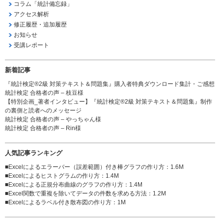
コラム「統計備忘録」
アクセス解析
修正履歴・追加履歴
お知らせ
受講レポート
新着記事
『統計検定®2級 対策テキスト＆問題集』購入者特典ダウンロード集計・ご感想
統計検定 合格者の声 – 枝豆様
【特別企画_著者インタビュー】『統計検定®2級 対策テキスト＆問題集』制作
の裏側と読者へのメッセージ
統計検定 合格者の声 – やっちゃん様
統計検定 合格者の声 – Rin様
人気記事ランキング
■
Excelによるエラーバー（誤差範囲）付き棒グラフの作り方
：1.6M
■
Excelによるヒストグラムの作り方
：1.4M
■
Excelによる正規分布曲線のグラフの作り方
：1.4M
■
Excel関数で重複を除いてデータの件数を求める方法
：1.2M
■
Excelによるラベル付き散布図の作り方
：1M