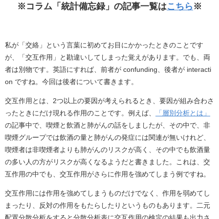
b
※コラム「統計備忘録」の記事一覧は
こちら
※
o
o
私が「交絡」という言葉に初めてお目にかかったときのことです
k
が、「交互作用」と勘違いしてしまった覚えがあります。でも、両
者は別物です。英語にすれば、前者が confunding、後者が interacti
on ですね。今回は後者について書きます。
交互作用とは、2つ以上の要因が考えられるとき、要因が組み合わさ
ったときにだけ現れる作用のことです。例えば、
「層別分析とは」
の記事中で、喫煙と飲酒と肺がんの話をしましたが、その中で、非
喫煙グループでは飲酒の量と肺がんの発症には関連が無いけれど、
喫煙者は非喫煙者よりも肺がんのリスクが高く、その中でも飲酒量
の多い人の方がリスクが高くなるようだと書きました。これは、交
互作用の中でも、交互作用がさらに作用を強めてしまう例ですね。
交互作用には作用を強めてしまうものだけでなく、作用を弱めてし
まったり、反対の作用をもたらしたりというものもあります。二元
配置分散分析をすると分散分析表に交互作用の検定の結果も出力さ