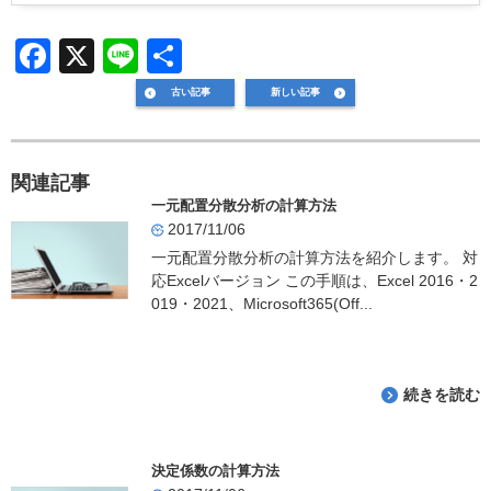
F
X
Li
共
a
n
有
古い記事
新しい記事
c
e
e
関連記事
b
一元配置分散分析の計算方法
o
2017/11/06
o
一元配置分散分析の計算方法を紹介します。 対
応Excelバージョン この手順は、Excel 2016・2
k
019・2021、Microsoft365(Off...
続きを読む
決定係数の計算方法