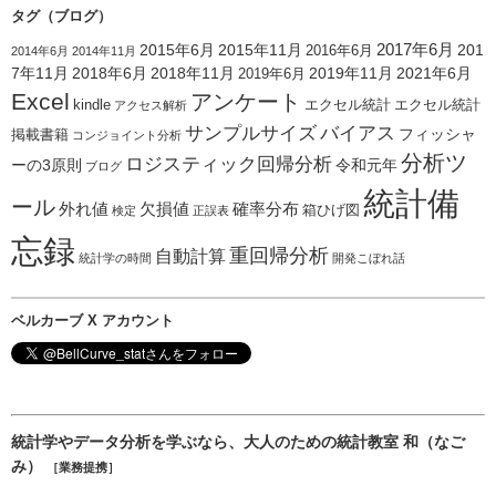
タグ（ブログ）
2015年6月
2015年11月
2017年6月
201
2016年6月
2014年6月
2014年11月
7年11月
2018年6月
2018年11月
2019年11月
2021年6月
2019年6月
Excel
アンケート
kindle
エクセル統計
エクセル統計
アクセス解析
サンプルサイズ
バイアス
フィッシャ
掲載書籍
コンジョイント分析
分析ツ
ロジスティック回帰分析
ーの3原則
令和元年
ブログ
統計備
ール
外れ値
欠損値
確率分布
箱ひげ図
検定
正誤表
忘録
重回帰分析
自動計算
統計学の時間
開発こぼれ話
ベルカーブ X アカウント
統計学やデータ分析を学ぶなら、大人のための統計教室 和（なご
み）
［業務提携］