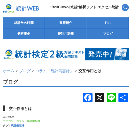
BellCurveの統計解析ソフト エクセル統計
統計学の時間
書籍紹介
Tips
解析事例
統計用語集
ブログ
ホーム
>
ブログ
>
コラム「統計備忘録」
>
交互作用とは
ブログ
F
X
Li
a
n
交互作用とは
c
e
2017/08/19
カテゴリ：
コラム「統計備忘録」
e
タグ：
統計備忘録