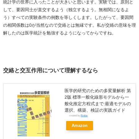
統計学の世界に入ったことが大きいと思います。実験では、原則と
して、要因同士が直交するよう（独立するよう。無相関になるよ
う）すべての実験条件の例数を等しくします。したがって、要因間
の相関係数は0が当然なので交絡とは無縁です。私が交絡の意味を理
解したのは医学統計を勉強するようになってからですね。
交絡と交互作用について理解するなら
医学的研究のための多変量解析 第
2版 標準一般化線形モデルから一
般化推定方程式まで:最適モデルの
選択、構築、検証の実践ガイド
created by
Rinker
Amazon