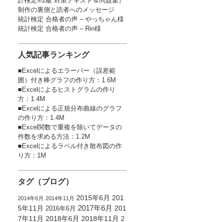
計検定®2級 対策テキスト＆問題集』
」
制作の裏側と読者へのメッセージ
統計検定 合格者の声 – やっちゃん様
統計検定 合格者の声 – Rin様
人気記事ランキング
■
Excelによるエラーバー（誤差範
囲）付き棒グラフの作り方
：1.6M
■
Excelによるヒストグラムの作り
方
：1.4M
■
Excelによる正規分布曲線のグラフ
の作り方
：1.4M
■
Excel関数で重複を除いてデータの
件数を求める方法
：1.2M
■
Excelによるラベル付き散布図の作
り方
：1M
タグ（ブログ）
2015年6月
201
2014年6月
2014年11月
5年11月
2017年6月
201
2016年6月
7年11月
2018年6月
2018年11月
2