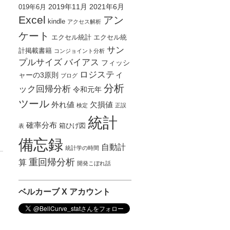
2019年11月
2021年6月
019年6月
Excel
アン
kindle
アクセス解析
ケート
エクセル統計
エクセル統
サン
計掲載書籍
コンジョイント分析
プルサイズ
バイアス
フィッシ
ロジスティ
ャーの3原則
ブログ
分析
ック回帰分析
令和元年
ツール
外れ値
欠損値
検定
正誤
統計
確率分布
箱ひげ図
表
備忘録
自動計
統計学の時間
重回帰分析
算
開発こぼれ話
ベルカーブ X アカウント