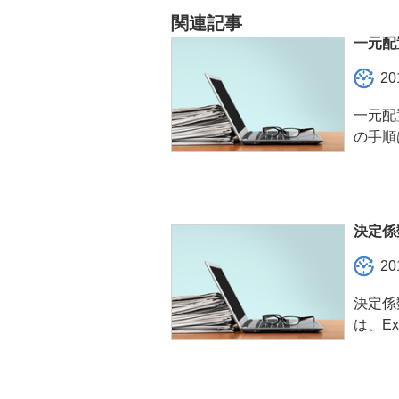
b
関連記事
o
一元配
o
20
k
一元配
の手順は、
決定係
20
決定係
は、Exce