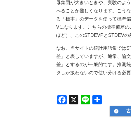
母集団が大きいときや、実験のよう
べることが難しくなります。こうな
る「標本」のデータを使って標準偏
Vになります。こちらの標準偏差の
ほど）、このSTDEVPとSTDEV
なお、当サイトの統計用語集ではS
差」と表していますが、通常、論文
差」とするのが一般的です。推測統
タしか扱わないので使い分ける必要
F
X
Li
共
a
n
有
古
c
e
e