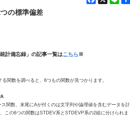
a
n
―2つの標準偏差
c
e
e
b
o
o
統計備忘録」の記事一覧は
こちら
※
k
算する関数を調べると、6つもの関数が見つかります。
PA
ース関数、末尾にAが付くのは文字列や論理値を含むデータを計
この6つの関数はSTDEV系とSTDEVP系の2組に分けられま