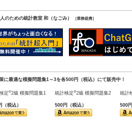
人のための統計教室 和（なごみ）
［業務提携］
対策に最適な模擬問題集1～3を各500円（税込）にて販売中！
®
®
検定
2級 模擬問題集1
統計検定
2級 模擬問題集2
統計
0円（税込）
500円（税込）
500