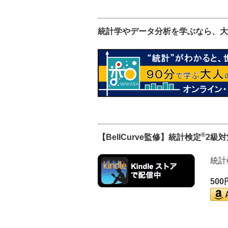
統計学やデータ分析を学ぶなら、大
®
【BellCurve監修】統計検定
2級
統計
50