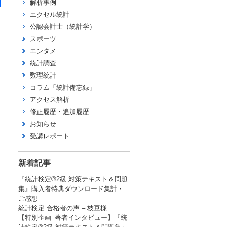
解析事例
有
エクセル統計
公認会計士（統計学）
スポーツ
エンタメ
統計調査
数理統計
コラム「統計備忘録」
アクセス解析
修正履歴・追加履歴
お知らせ
受講レポート
新着記事
『統計検定®2級 対策テキスト＆問題
集』購入者特典ダウンロード集計・
ご感想
統計検定 合格者の声 – 枝豆様
【特別企画_著者インタビュー】『統