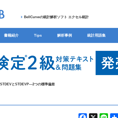
BellCurveの統計解析ソフト エクセル統計
書籍紹介
Tips
解析事例
統計用語集
STDEVとSTDEVP―2つの標準偏差
F
X
Li