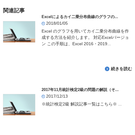
e
関連記事
b
Excelによるカイ二乗分布曲線のグラフの...
o
2018/01/05
o
Excel のグラフを用いてカイ二乗分布曲線を作
成する方法を紹介します。 対応Excelバージョ
k
ン この手順は、Excel 2016・2019...
続きを読む
2017年11月統計検定2級の問題の解説（そ...
2017/12/13
※統計検定2級 解説記事一覧はこちら※ ...