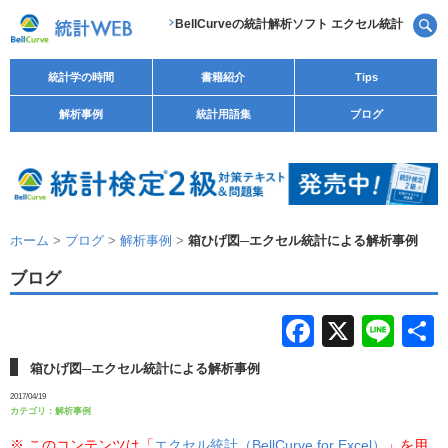
BellCurveの統計解析ソフト エクセル統計
統計学の時間
書籍紹介
Tips
解析事例
統計用語集
ブログ
ホーム
>
ブログ
>
解析事例
>
箱ひげ図─エクセル統計による解析事例
ブログ
F
X
Li
a
n
箱ひげ図─エクセル統計による解析事例
c
e
2017/04/19
カテゴリ：
解析事例
e
※ このコンテンツは「
エクセル統計（BellCurve for Excel）
」を用