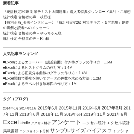
新着記事
『統計検定®2級 対策テキスト＆問題集』購入者特典ダウンロード集計・ご感想
統計検定 合格者の声 – 枝豆様
【特別企画_著者インタビュー】『統計検定®2級 対策テキスト＆問題集』制作
の裏側と読者へのメッセージ
統計検定 合格者の声 – やっちゃん様
統計検定 合格者の声 – Rin様
人気記事ランキング
■
Excelによるエラーバー（誤差範囲）付き棒グラフの作り方
：1.6M
■
Excelによるヒストグラムの作り方
：1.4M
■
Excelによる正規分布曲線のグラフの作り方
：1.4M
■
Excel関数で重複を除いてデータの件数を求める方法
：1.2M
■
Excelによるラベル付き散布図の作り方
：1M
タグ（ブログ）
2015年6月
2015年11月
2017年6月
201
2016年6月
2014年6月
2014年11月
7年11月
2018年6月
2018年11月
2019年11月
2021年6月
2019年6月
Excel
アンケート
kindle
エクセル統計
エクセル統計
アクセス解析
サンプルサイズ
バイアス
フィッシャ
掲載書籍
コンジョイント分析