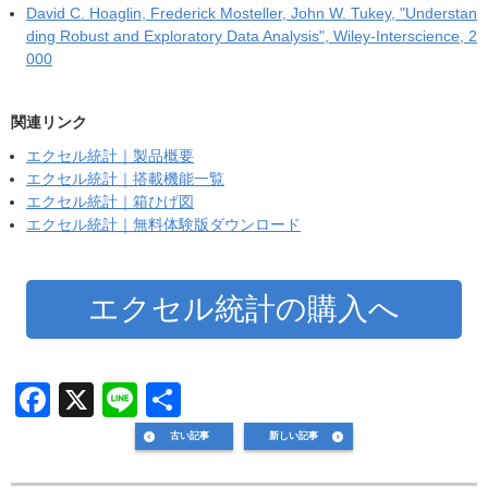
David C. Hoaglin, Frederick Mosteller, John W. Tukey, "Understan
ding Robust and Exploratory Data Analysis", Wiley-Interscience, 2
000
関連リンク
エクセル統計｜製品概要
エクセル統計｜搭載機能一覧
エクセル統計｜箱ひげ図
エクセル統計｜無料体験版ダウンロード
エクセル統計の購入へ
F
X
Li
共
a
n
有
古い記事
新しい記事
c
e