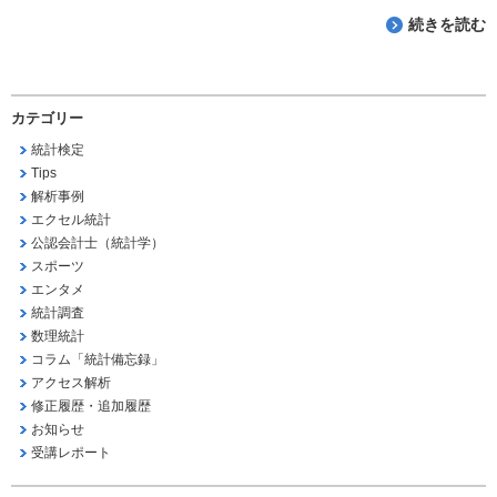
続きを読む
カテゴリー
統計検定
Tips
解析事例
エクセル統計
公認会計士（統計学）
スポーツ
エンタメ
統計調査
数理統計
コラム「統計備忘録」
アクセス解析
修正履歴・追加履歴
お知らせ
受講レポート