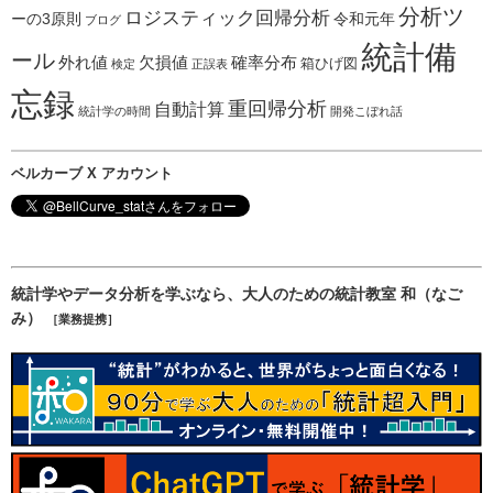
分析ツ
ロジスティック回帰分析
ーの3原則
令和元年
ブログ
統計備
ール
外れ値
欠損値
確率分布
箱ひげ図
検定
正誤表
忘録
重回帰分析
自動計算
統計学の時間
開発こぼれ話
ベルカーブ X アカウント
統計学やデータ分析を学ぶなら、大人のための統計教室 和（なご
み）
［業務提携］