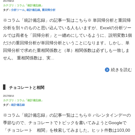
2017/08/14
カテゴリ：
コラム「統計備忘録」
タグ：
分析ツール
,
統計備忘録
,
重回帰分析
※コラム「統計備忘録」の記事一覧はこちら※ 単回帰分析と重回帰
分析を別々のものと思い込んでいる人もいますが、Excelの分析ツー
ルでは両者を「回帰分析」と一纏めにしているように、説明変数1個
だけの重回帰分析が単回帰分析ということになります。しかし、単
回帰分析で求めた重相関係数と（単）相関係数は必ずしも一致しま
せん。 重相関係数は、実...
続きを読む
チョコレートと相関
2017/08/14
カテゴリ：
コラム「統計備忘録」
タグ：
統計備忘録
※コラム「統計備忘録」の記事一覧はこちら※ バレンタインデーの
季節なので、チョコレートでトピックを書いてみようとGoogleで
「チョコレート 相関」を検索してみました。ヒット件数は103,00