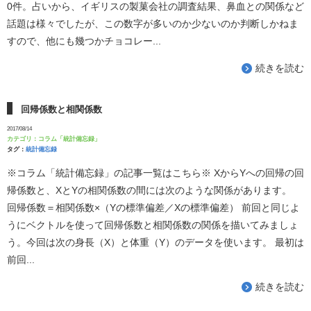
0件。占いから、イギリスの製菓会社の調査結果、鼻血との関係など
話題は様々でしたが、この数字が多いのか少ないのか判断しかねま
すので、他にも幾つかチョコレー...
続きを読む
回帰係数と相関係数
2017/08/14
カテゴリ：
コラム「統計備忘録」
タグ：
統計備忘録
※コラム「統計備忘録」の記事一覧はこちら※ XからYへの回帰の回
帰係数と、XとYの相関係数の間には次のような関係があります。
回帰係数＝相関係数×（Yの標準偏差／Xの標準偏差） 前回と同じよ
うにベクトルを使って回帰係数と相関係数の関係を描いてみましょ
う。今回は次の身長（X）と体重（Y）のデータを使います。 最初は
前回...
続きを読む