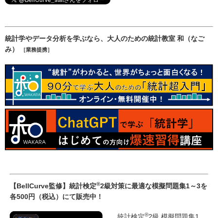
統計学やデータ分析を学ぶなら、大人のための統計教室 和（なご
み）
［業務提携］
®
【BellCurve監修】統計検定
2級対策に最適な模擬問題集1～3を
各500円（税込）にて販売中！
®
統計検定
2級 模擬問題集1