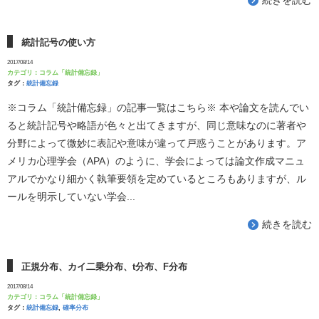
統計記号の使い方
2017/08/14
カテゴリ：
コラム「統計備忘録」
タグ：
統計備忘録
※コラム「統計備忘録」の記事一覧はこちら※ 本や論文を読んでい
ると統計記号や略語が色々と出てきますが、同じ意味なのに著者や
分野によって微妙に表記や意味が違って戸惑うことがあります。ア
メリカ心理学会（APA）のように、学会によっては論文作成マニュ
アルでかなり細かく執筆要領を定めているところもありますが、ル
ールを明示していない学会...
続きを読む
正規分布、カイ二乗分布、t分布、F分布
2017/08/14
カテゴリ：
コラム「統計備忘録」
タグ：
統計備忘録
,
確率分布