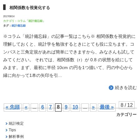
相関係数を視覚化する
2017/08/14
カテゴリ：
コラム「統計備忘録」
タグ：
統計備忘録
※コラム「統計備忘録」の記事一覧はこちら※ 相関係数を視覚的に
理解しておくと、統計学を勉強するときにとても役に立ちます。コ
ンパスと三角定規があれば簡単にできますから、みなさんも試して
みてください。 それでは、相関係数（r）が 0.8 の状態を絵にして
みます。まず、最初に半径 10cm の円を1つ描いて、円の中心から
縁に向かって1本の矢印を引...
続きを読む
8 / 12
« 先頭
«
...
6
7
8
9
10
...
»
最後 »
カテゴリー
統計検定
Tips
解析事例