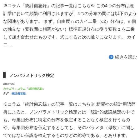
※コラム「統計備忘録」の記事一覧はこちら※ この4つの分布は統
計学において頻繁に利用されますが、4つの分布の間には以下のよう
な関連があります。 まず、自由度 n のカイ二乗（c2）分布は、n 個
の独立な（変数間に相関がない）標準正規分布に従う変数 z を二乗
して加え合わせたものです。式にすると次の通りになります。 カイ
二...
続きを読む
ノンパラメトリック検定
2017/08/14
カテゴリ：
コラム「統計備忘録」
タグ：
統計備忘録
※コラム「統計備忘録」の記事一覧はこちら※ 新曜社の統計用語辞
典によると、ノンパラメトリック検定とは「統計的仮説検定の中で
も、母集団分布に特定の分布を仮定することなく検定を行うもの
や、母集団分布を仮定するとしても、そのパラメタ（母数）に関し
てではない仮説を検定するものなどの総称である」とあります。