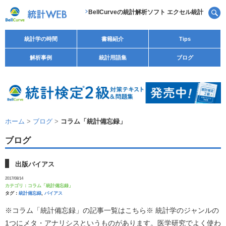
BellCurveの統計解析ソフト エクセル統計
統計学の時間
書籍紹介
Tips
解析事例
統計用語集
ブログ
ホーム
>
ブログ
>
コラム「統計備忘録」
ブログ
出版バイアス
2017/08/14
カテゴリ：
コラム「統計備忘録」
タグ：
統計備忘録
,
バイアス
※コラム「統計備忘録」の記事一覧はこちら※ 統計学のジャンルの
1つにメタ・アナリシスというものがあります。医学研究でよく使わ