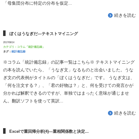
「母集団分布に特定の分布を仮定...
続きを読む
ぼくはうなぎだ―テキストマイニング
2017/08/14
カテゴリ：
コラム「統計備忘録」
タグ：
統計備忘録
※コラム「統計備忘録」の記事一覧はこちら※ テキストマイニング
の本を読んでいたら、「うなぎ文」なるものと出会いました。うな
ぎ文の代表例がタイトルの「ぼくはうなぎだ」です。 うなぎ文は、
「何を注文する？」、「君の好物は？」と、何を受けての発言かが
分かれば解釈できるのですが、単独ではまったく意味が通じませ
ん。翻訳ソフトを使って英訳...
続きを読む
Excelで重回帰分析(4)―重相関係数と決定...