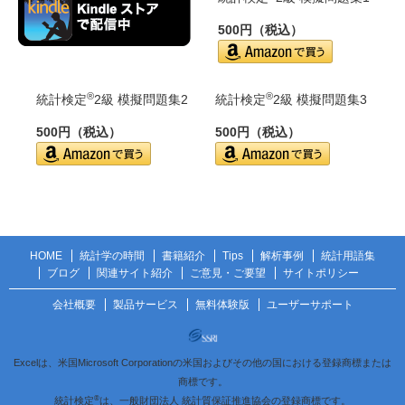
500円（税込）
®
®
統計検定
2級 模擬問題集2
統計検定
2級 模擬問題集3
500円（税込）
500円（税込）
HOME
統計学の時間
書籍紹介
Tips
解析事例
統計用語集
ブログ
関連サイト紹介
ご意見・ご要望
サイトポリシー
会社概要
製品サービス
無料体験版
ユーザーサポート
Excelは、米国Microsoft Corporationの米国およびその他の国における登録商標または
商標です。
®
統計検定
は、一般財団法人 統計質保証推進協会の登録商標です。