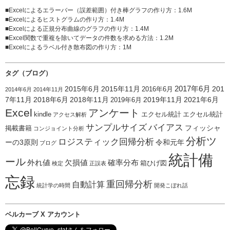
■
Excelによるエラーバー（誤差範囲）付き棒グラフの作り方
：1.6M
■
Excelによるヒストグラムの作り方
：1.4M
■
Excelによる正規分布曲線のグラフの作り方
：1.4M
■
Excel関数で重複を除いてデータの件数を求める方法
：1.2M
■
Excelによるラベル付き散布図の作り方
：1M
タグ（ブログ）
2015年6月
2015年11月
2017年6月
201
2016年6月
2014年6月
2014年11月
7年11月
2018年6月
2018年11月
2019年11月
2021年6月
2019年6月
Excel
アンケート
kindle
エクセル統計
エクセル統計
アクセス解析
サンプルサイズ
バイアス
フィッシャ
掲載書籍
コンジョイント分析
分析ツ
ロジスティック回帰分析
ーの3原則
令和元年
ブログ
統計備
ール
外れ値
欠損値
確率分布
箱ひげ図
検定
正誤表
忘録
重回帰分析
自動計算
統計学の時間
開発こぼれ話
ベルカーブ X アカウント