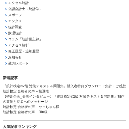
エクセル統計
公認会計士（統計学）
スポーツ
エンタメ
統計調査
数理統計
コラム「統計備忘録」
アクセス解析
修正履歴・追加履歴
お知らせ
受講レポート
新着記事
『統計検定®2級 対策テキスト＆問題集』購入者特典ダウンロード集計・ご感想
統計検定 合格者の声 – 枝豆様
【特別企画_著者インタビュー】『統計検定®2級 対策テキスト＆問題集』制作
の裏側と読者へのメッセージ
統計検定 合格者の声 – やっちゃん様
統計検定 合格者の声 – Rin様
人気記事ランキング