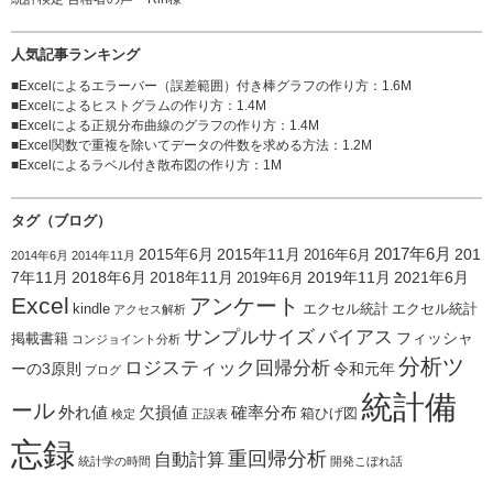
人気記事ランキング
■
Excelによるエラーバー（誤差範囲）付き棒グラフの作り方
：1.6M
■
Excelによるヒストグラムの作り方
：1.4M
■
Excelによる正規分布曲線のグラフの作り方
：1.4M
■
Excel関数で重複を除いてデータの件数を求める方法
：1.2M
■
Excelによるラベル付き散布図の作り方
：1M
タグ（ブログ）
2015年6月
2015年11月
2017年6月
201
2016年6月
2014年6月
2014年11月
7年11月
2018年6月
2018年11月
2019年11月
2021年6月
2019年6月
Excel
アンケート
kindle
エクセル統計
エクセル統計
アクセス解析
サンプルサイズ
バイアス
フィッシャ
掲載書籍
コンジョイント分析
分析ツ
ロジスティック回帰分析
ーの3原則
令和元年
ブログ
統計備
ール
外れ値
欠損値
確率分布
箱ひげ図
検定
正誤表
忘録
重回帰分析
自動計算
統計学の時間
開発こぼれ話