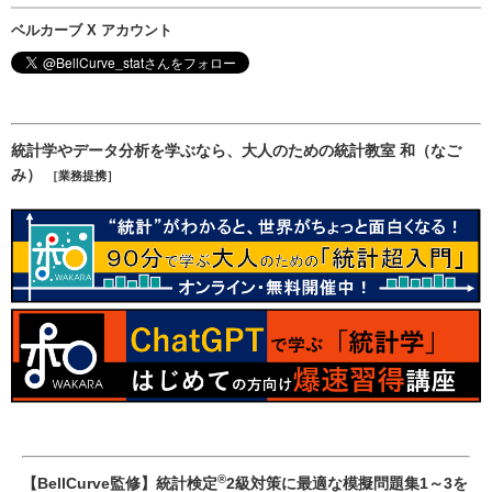
ベルカーブ X アカウント
統計学やデータ分析を学ぶなら、大人のための統計教室 和（なご
み）
［業務提携］
®
【BellCurve監修】統計検定
2級対策に最適な模擬問題集1～3を