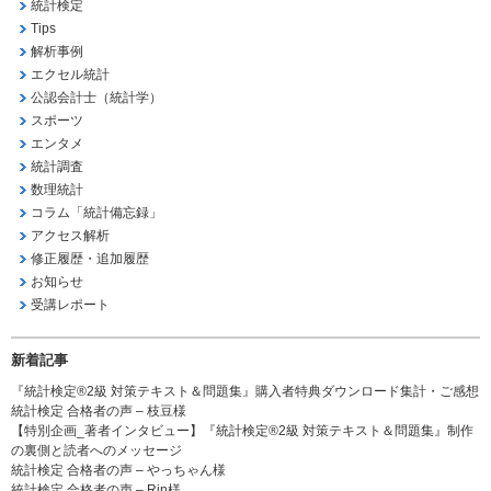
統計検定
Tips
解析事例
エクセル統計
公認会計士（統計学）
スポーツ
エンタメ
統計調査
数理統計
コラム「統計備忘録」
アクセス解析
修正履歴・追加履歴
お知らせ
受講レポート
新着記事
『統計検定®2級 対策テキスト＆問題集』購入者特典ダウンロード集計・ご感想
統計検定 合格者の声 – 枝豆様
【特別企画_著者インタビュー】『統計検定®2級 対策テキスト＆問題集』制作
の裏側と読者へのメッセージ
統計検定 合格者の声 – やっちゃん様
統計検定 合格者の声 – Rin様