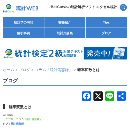
BellCurveの統計解析ソフト エクセル統計
統計学の時間
書籍紹介
Tips
解析事例
統計用語集
ブログ
ホーム
>
ブログ
>
コラム「統計備忘録」
>
確率変数とは
ブログ
F
X
Li
a
n
確率変数とは
c
e
2017/08/13
カテゴリ：
コラム「統計備忘録」
e
タグ：
統計備忘録