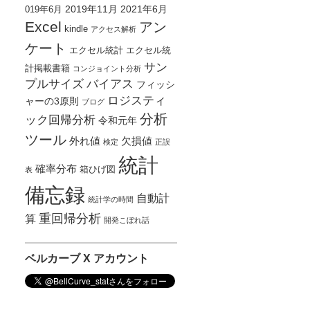
2019年11月
2021年6月
019年6月
Excel
アン
kindle
アクセス解析
ケート
エクセル統計
エクセル統
サン
計掲載書籍
コンジョイント分析
プルサイズ
バイアス
フィッシ
ロジスティ
ャーの3原則
ブログ
分析
ック回帰分析
令和元年
ツール
外れ値
欠損値
検定
正誤
統計
確率分布
箱ひげ図
表
備忘録
自動計
統計学の時間
重回帰分析
算
開発こぼれ話
ベルカーブ X アカウント