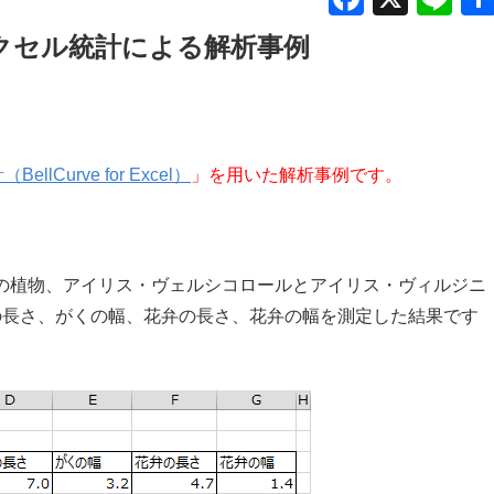
a
n
クセル統計による解析事例
c
e
e
b
o
llCurve for Excel）
」を用いた解析事例です。
o
k
の植物、アイリス・ヴェルシコロールとアイリス・ヴィルジニ
の長さ、がくの幅、花弁の長さ、花弁の幅を測定した結果です