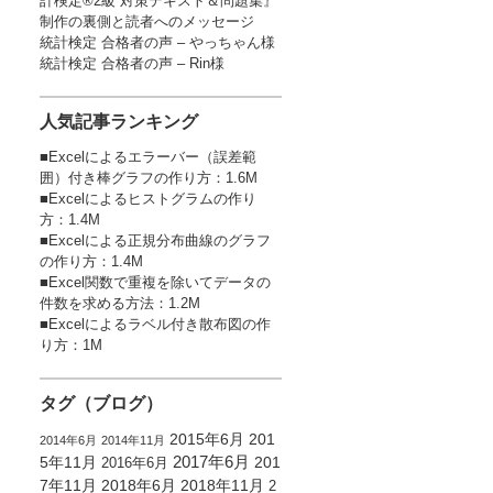
計検定®2級 対策テキスト＆問題集』
制作の裏側と読者へのメッセージ
統計検定 合格者の声 – やっちゃん様
統計検定 合格者の声 – Rin様
人気記事ランキング
■
Excelによるエラーバー（誤差範
囲）付き棒グラフの作り方
：1.6M
■
Excelによるヒストグラムの作り
方
：1.4M
■
Excelによる正規分布曲線のグラフ
の作り方
：1.4M
■
Excel関数で重複を除いてデータの
件数を求める方法
：1.2M
■
Excelによるラベル付き散布図の作
り方
：1M
タグ（ブログ）
2015年6月
201
2014年6月
2014年11月
5年11月
2017年6月
201
2016年6月
7年11月
2018年6月
2018年11月
2