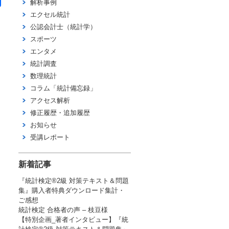
解析事例
有
エクセル統計
公認会計士（統計学）
スポーツ
エンタメ
統計調査
数理統計
コラム「統計備忘録」
アクセス解析
修正履歴・追加履歴
お知らせ
受講レポート
新着記事
『統計検定®2級 対策テキスト＆問題
集』購入者特典ダウンロード集計・
ご感想
統計検定 合格者の声 – 枝豆様
【特別企画_著者インタビュー】『統