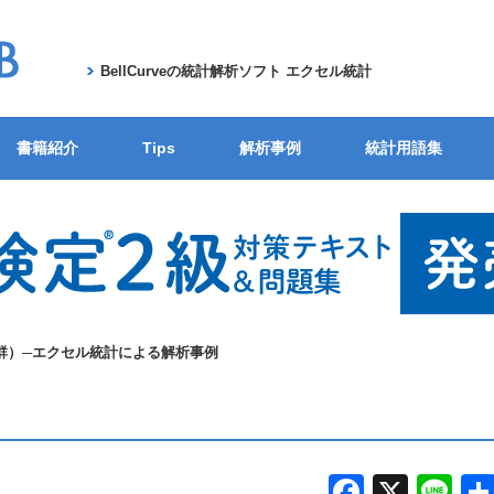
BellCurveの統計解析ソフト エクセル統計
書籍紹介
Tips
解析事例
統計用語集
群）─エクセル統計による解析事例
F
X
Li