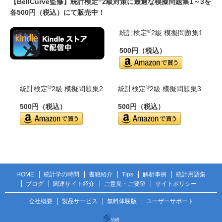
【BellCurve監修】統計検定
2級対策に最適な模擬問題集1～3を
各500円（税込）にて販売中！
®
統計検定
2級 模擬問題集1
500円（税込）
®
®
統計検定
2級 模擬問題集2
統計検定
2級 模擬問題集3
500円（税込）
500円（税込）
HOME
統計学の時間
書籍紹介
Tips
解析事例
統計用語集
ブログ
関連サイト紹介
ご意見・ご要望
サイトポリシー
会社概要
製品サービス
無料体験版
ユーザーサポート