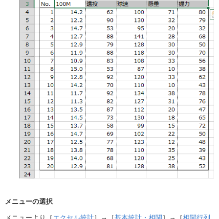
メニューの選択
メニューより［
エクセル統計
］→［
基本統計・相関
］→［
相関行列