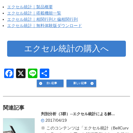
エクセル統計｜製品概要
エクセル統計｜搭載機能一覧
エクセル統計｜相関行列と偏相関行列
エクセル統計｜無料体験版ダウンロード
エクセル統計の購入へ
F
X
Li
共
a
n
有
古い記事
新しい記事
c
e
e
関連記事
b
判別分析（3群）─エクセル統計による解...
o
2017/04/19
o
※ このコンテンツは「エクセル統計（BellCurv