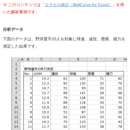
※ このコンテンツは「
エクセル統計（BellCurve for Excel）
」を用
b
いた解析事例です。
o
o
分析データ
k
下図のデータは、野球選手20人を対象に球速、遠投、懸垂、握力を
測定した結果です。