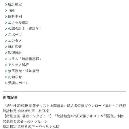
統計検定
Tips
解析事例
エクセル統計
公認会計士（統計学）
スポーツ
エンタメ
統計調査
数理統計
コラム「統計備忘録」
アクセス解析
修正履歴・追加履歴
お知らせ
受講レポート
新着記事
『統計検定®2級 対策テキスト＆問題集』購入者特典ダウンロード集計・ご感想
統計検定 合格者の声 – 枝豆様
【特別企画_著者インタビュー】『統計検定®2級 対策テキスト＆問題集』制作
の裏側と読者へのメッセージ
統計検定 合格者の声 – やっちゃん様