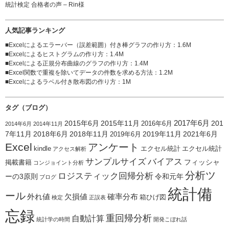
統計検定 合格者の声 – Rin様
人気記事ランキング
■
Excelによるエラーバー（誤差範囲）付き棒グラフの作り方
：1.6M
■
Excelによるヒストグラムの作り方
：1.4M
■
Excelによる正規分布曲線のグラフの作り方
：1.4M
■
Excel関数で重複を除いてデータの件数を求める方法
：1.2M
■
Excelによるラベル付き散布図の作り方
：1M
タグ（ブログ）
2015年6月
2015年11月
2017年6月
201
2016年6月
2014年6月
2014年11月
7年11月
2018年6月
2018年11月
2019年11月
2021年6月
2019年6月
Excel
アンケート
kindle
エクセル統計
エクセル統計
アクセス解析
サンプルサイズ
バイアス
フィッシャ
掲載書籍
コンジョイント分析
分析ツ
ロジスティック回帰分析
ーの3原則
令和元年
ブログ
統計備
ール
外れ値
欠損値
確率分布
箱ひげ図
検定
正誤表
忘録
重回帰分析
自動計算
統計学の時間
開発こぼれ話