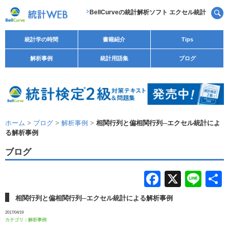
BellCurveの統計解析ソフト エクセル統計
統計学の時間
書籍紹介
Tips
解析事例
統計用語集
ブログ
ホーム
>
ブログ
>
解析事例
>
相関行列と偏相関行列─エクセル統計によ
る解析事例
ブログ
F
X
Li
a
n
相関行列と偏相関行列─エクセル統計による解析事例
c
e
2017/04/19
カテゴリ：
解析事例
e