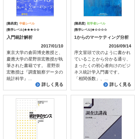
[難易度]
中級レベル
[難易度]
初学者レベル
[数学レベル]★★★☆☆
[数学レベル]★☆☆☆☆
入門統計解析
1からのマーケティング分析
2017/01/10
2016/09/14
東京大学の倉田博史教授と、
序文冒頭で次のように書かれ
慶應大学の星野崇宏教授が執
ていることから分かる通り、
筆された書籍です。 星野崇
まったくの初心者向けのビジ
宏教授は『調査観察データの
ネス統計学入門書です。
統計科学』...
「相関係数」、...
詳しく見る
詳しく見る