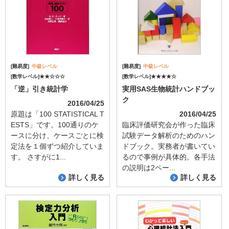
[難易度]
中級レベル
[難易度]
中級レベル
[数学レベル]★★☆☆☆
[数学レベル]★★★★☆
「逆」引き統計学
実用SAS生物統計ハンドブッ
ク
2016/04/25
原題は「100 STATISTICAL T
2016/04/25
ESTS」です。100通りのケ
臨床評価研究会が作った臨床
ースに分け、ケースごとに検
試験データ解析のためのハン
定法を１個ずつ紹介していま
ドブック。実務者が書いてい
す。 さすがに1...
るので事例が具体的。各手法
の説明は2ペー...
詳しく見る
詳しく見る