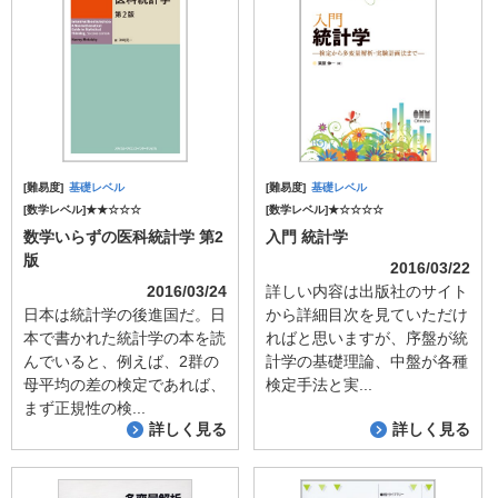
[難易度]
基礎レベル
[難易度]
基礎レベル
[数学レベル]★★☆☆☆
[数学レベル]★☆☆☆☆
数学いらずの医科統計学 第2
入門 統計学
版
2016/03/22
2016/03/24
詳しい内容は出版社のサイト
日本は統計学の後進国だ。日
から詳細目次を見ていただけ
本で書かれた統計学の本を読
ればと思いますが、序盤が統
んでいると、例えば、2群の
計学の基礎理論、中盤が各種
母平均の差の検定であれば、
検定手法と実...
まず正規性の検...
詳しく見る
詳しく見る