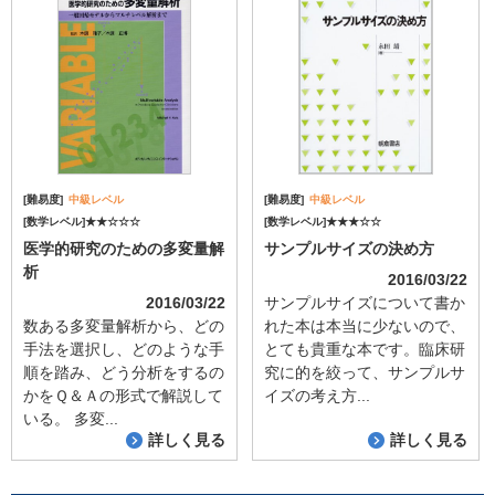
[難易度]
中級レベル
[難易度]
中級レベル
[数学レベル]★★☆☆☆
[数学レベル]★★★☆☆
医学的研究のための多変量解
サンプルサイズの決め方
析
2016/03/22
2016/03/22
サンプルサイズについて書か
数ある多変量解析から、どの
れた本は本当に少ないので、
手法を選択し、どのような手
とても貴重な本です。臨床研
順を踏み、どう分析をするの
究に的を絞って、サンプルサ
かをＱ＆Ａの形式で解説して
イズの考え方...
いる。 多変...
詳しく見る
詳しく見る