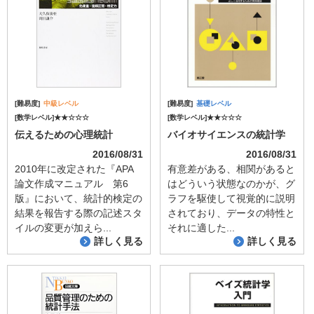
[難易度]
中級レベル
[難易度]
基礎レベル
[数学レベル]★★☆☆☆
[数学レベル]★★☆☆☆
伝えるための心理統計
バイオサイエンスの統計学
2016/08/31
2016/08/31
2010年に改定された『APA
有意差がある、相関があると
論文作成マニュアル 第6
はどういう状態なのかが、グ
版』において、統計的検定の
ラフを駆使して視覚的に説明
結果を報告する際の記述スタ
されており、データの特性と
イルの変更が加えら...
それに適した...
詳しく見る
詳しく見る