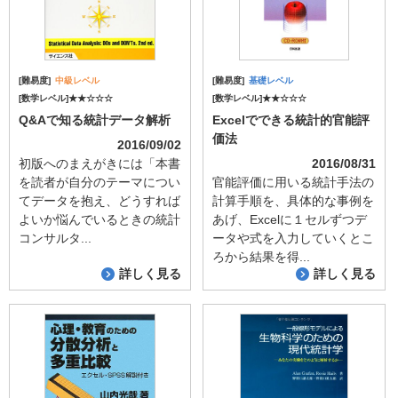
[難易度]
中級レベル
[難易度]
基礎レベル
[数学レベル]★★☆☆☆
[数学レベル]★★☆☆☆
Q&Aで知る統計データ解析
Excelでできる統計的官能評
価法
2016/09/02
初版へのまえがきには「本書
2016/08/31
を読者が自分のテーマについ
官能評価に用いる統計手法の
てデータを抱え、どうすれば
計算手順を、具体的な事例を
よいか悩んでいるときの統計
あげ、Excelに１セルずつデ
コンサルタ...
ータや式を入力していくとこ
ろから結果を得...
詳しく見る
詳しく見る