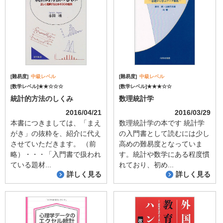
[難易度]
中級レベル
[難易度]
中級レベル
[数学レベル]★★☆☆☆
[数学レベル]★★★☆☆
統計的方法のしくみ
数理統計学
2016/04/21
2016/03/29
本書につきましては、「まえ
数理統計学の本です 統計学
がき」の抜粋を、紹介に代え
の入門書として読むには少し
させていただきます。 （前
高めの難易度となっていま
略）・・・「入門書で扱われ
す。統計や数学にある程度慣
ている題材...
れており、初め...
詳しく見る
詳しく見る