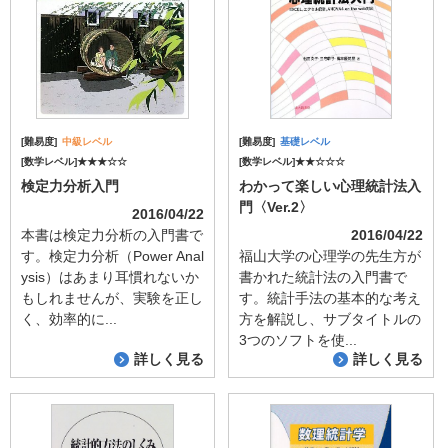
[難易度]
中級レベル
[難易度]
基礎レベル
[数学レベル]★★★☆☆
[数学レベル]★★☆☆☆
検定力分析入門
わかって楽しい心理統計法入
門〈Ver.2〉
2016/04/22
本書は検定力分析の入門書で
2016/04/22
す。検定力分析（Power Anal
福山大学の心理学の先生方が
ysis）はあまり耳慣れないか
書かれた統計法の入門書で
もしれませんが、実験を正し
す。統計手法の基本的な考え
く、効率的に...
方を解説し、サブタイトルの
3つのソフトを使...
詳しく見る
詳しく見る