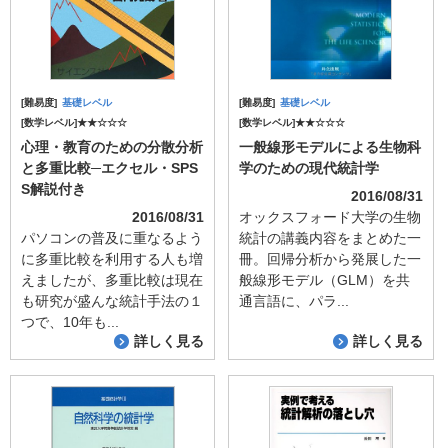
[難易度]
基礎レベル
[難易度]
基礎レベル
[数学レベル]★★☆☆☆
[数学レベル]★★☆☆☆
心理・教育のための分散分析
一般線形モデルによる生物科
と多重比較─エクセル・SPS
学のための現代統計学
S解説付き
2016/08/31
2016/08/31
オックスフォード大学の生物
パソコンの普及に重なるよう
統計の講義内容をまとめた一
に多重比較を利用する人も増
冊。回帰分析から発展した一
えましたが、多重比較は現在
般線形モデル（GLM）を共
も研究が盛んな統計手法の１
通言語に、パラ...
つで、10年も...
詳しく見る
詳しく見る