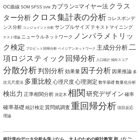
クラス
カプラン=マイヤー法
OC曲線
SOM
SPSS
SVM
クロス集計表の分析
ター分析
コレスポンデ
サンプルサイズ
ンス分析
テキストマイニング
コンジョイント分析
ノンパラメトリッ
ニューラルネットワーク
テスト理論
二
ク検定
主成分分析
プロビット回帰分析
ベイジアンネットワーク
項ロジスティック回帰分析
人口統計
傾向スコア
分散分析
因子分析
判別分析
効果量
因果推論
多
多重比較
心理測定
心理尺度
次元尺度法
数学基礎
数量化分析
相関
検出力
研究デザイン
正準相関分析
確率
決定木
重回帰分析
確率基礎
質問紙調査
統計検定
項目反応
理論
統計学やデータ分析を学ぶなら、大人のための統計教室 和（なご