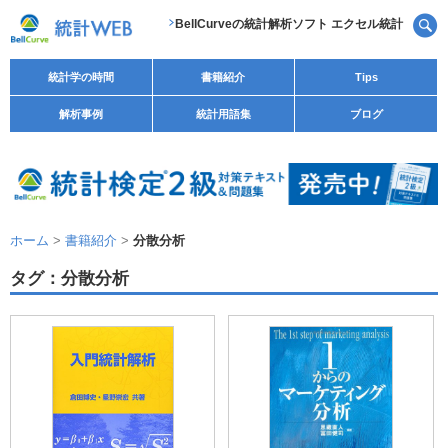
BellCurveの統計解析ソフト エクセル統計
統計学の時間
書籍紹介
Tips
解析事例
統計用語集
ブログ
ホーム
>
書籍紹介
>
分散分析
タグ：分散分析