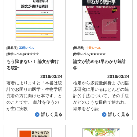
[難易度]
基礎レベル
[難易度]
中級レベル
[数学レベル]★★☆☆☆
[数学レベル]★★☆☆☆
もう悩まない！ 論文が書け
論文が読める!早わかり統計
る統計
学
2016/03/24
2016/03/24
著者によりますと「本書は統
検定から多変量解析までの臨
計でお困りの医学・生物学研
床研究に用いるほとんどの統
究者の方に向けた本です」と
計的手法について、その手法
のことです。 統計を使うの
がどのような目的で使われ、
が主に実験...
結果をどう読...
詳しく見る
詳しく見る