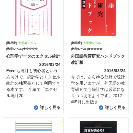
[難易度]
初学者レベル
[難易度]
初学者レベル
[数学レベル]★☆☆☆☆
[数学レベル]★☆☆☆☆
心理学データのエクセル統計
外国語教育研究ハンドブック
改訂版
2016/03/24
Excelも統計も初心者という
2016/03/24
方向けで、統計学とエクセル
今では、あらゆる分野で統計
統計の独習書として利用でき
学を用いますが、外国語の教
る本です。 全編で「エクセ
育研究でも統計学は必須にな
ル統計20...
りつつあるようです。2012
年5月に出版さ...
詳しく見る
詳しく見る