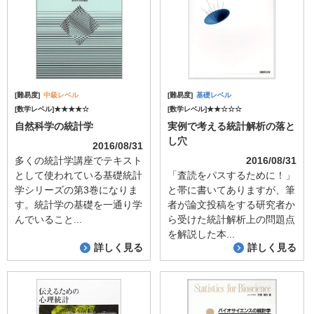
[難易度]
中級レベル
[難易度]
基礎レベル
[数学レベル]★★★★☆
[数学レベル]★★☆☆☆
自然科学の統計学
実例で考える統計解析の落と
し穴
2016/08/31
多くの統計学講座でテキスト
2016/08/31
として使われている基礎統計
「査読をパスするために！」
学シリーズの第3巻になりま
と帯に書いてありますが、筆
す。統計学の基礎を一通り学
者が論文投稿をする研究者か
んでいること...
ら受けた統計解析上の問題点
を解説した本...
詳しく見る
詳しく見る