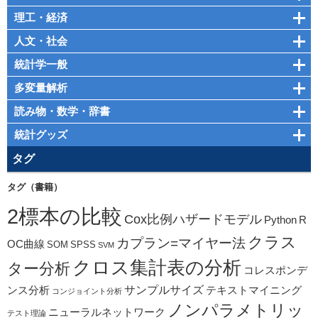
理工・経済
人文・社会
統計学一般
多変量解析
読み物・数学・辞書
統計グッズ
タグ
タグ（書籍）
2標本の比較
Cox比例ハザードモデル
Python
R
クラス
カプラン=マイヤー法
OC曲線
SOM
SPSS
SVM
クロス集計表の分析
ター分析
コレスポンデ
サンプルサイズ
ンス分析
テキストマイニング
コンジョイント分析
ノンパラメトリッ
ニューラルネットワーク
テスト理論