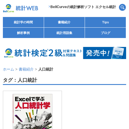
BellCurveの統計解析ソフト エクセル統計
統計学の時間
書籍紹介
Tips
解析事例
統計用語集
ブログ
ホーム
>
書籍紹介
>
人口統計
タグ：人口統計