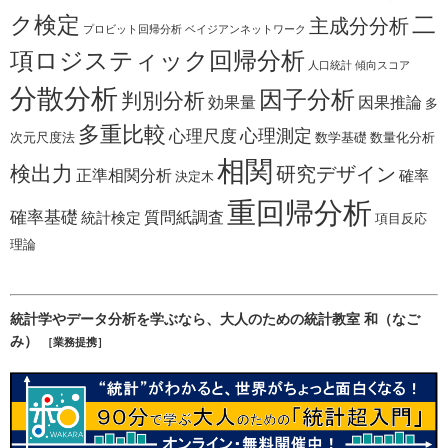
二
ク検定
主成分分析
プロビット回帰分析
ベイジアンネットワーク
項ロジスティック回帰分析
人口統計
傾向スコア
分散分析
因子分析
判別分析
効果量
因果推論
多
多重比較
心理測定
心理尺度
次元尺度法
数学基礎
数量化分析
相関
検出力
研究デザイン
正準相関分析
確率
決定木
重回帰分析
確率基礎
質問紙調査
統計検定
項目反応
理論
統計学やデータ分析を学ぶなら、大人のための統計教室 和（なご
み）
［業務提携］