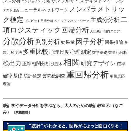
サンプルサイズ
ンス分析
テキストマイニング
コンジョイント分析
ノンパラメトリッ
ニューラルネットワーク
テスト理論
二
ク検定
主成分分析
プロビット回帰分析
ベイジアンネットワーク
項ロジスティック回帰分析
人口統計
傾向スコア
分散分析
因子分析
判別分析
効果量
因果推論
多
多重比較
心理測定
心理尺度
次元尺度法
数学基礎
数量化分析
相関
検出力
研究デザイン
正準相関分析
確率
決定木
重回帰分析
確率基礎
質問紙調査
統計検定
項目反応
理論
統計学やデータ分析を学ぶなら、大人のための統計教室 和（なご
み）
［業務提携］