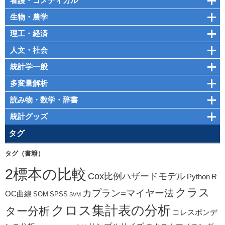
看護・コメディカル
生物・農学
理工・経済
人文・社会
統計学一般
多変量解析
読み物・数学・辞書
統計グッズ
タグ
タグ（書籍）
2標本の比較
Cox比例ハザードモデル
Python
R
クラス
カプラン=マイヤー法
OC曲線
SOM
SPSS
SVM
クロス集計表の分析
ター分析
コレスポンデ