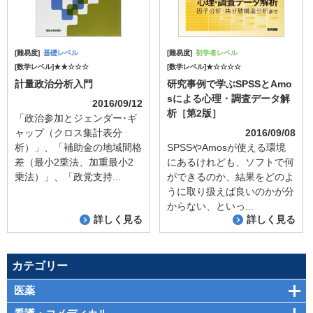
[難易度]
基礎レベル
[難易度]
初学者レベル
[数学レベル]★★☆☆☆
[数学レベル]★☆☆☆☆
計量政治分析入門
研究事例で学ぶSPSSとAmo
sによる心理・調査データ解
2016/09/12
析［第2版］
「政治参加とジェンダー･ギ
ャップ（クロス集計表分
2016/09/08
析）」、「補助金の地域間格
SPSSやAmosが使える環境
差（最小2乗法、加重最小2
にあるけれども、ソフトで何
乗法）」、「政党支持...
ができるのか、結果をどのよ
うに取り扱えば良いのかが分
からない、といっ...
詳しく見る
詳しく見る
カテゴリー
医薬