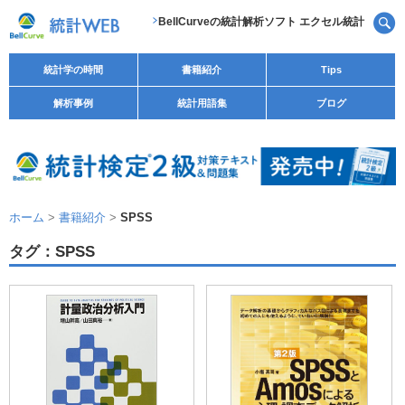
BellCurveの統計解析ソフト エクセル統計
統計学の時間
書籍紹介
Tips
解析事例
統計用語集
ブログ
ホーム
>
書籍紹介
>
SPSS
タグ：SPSS