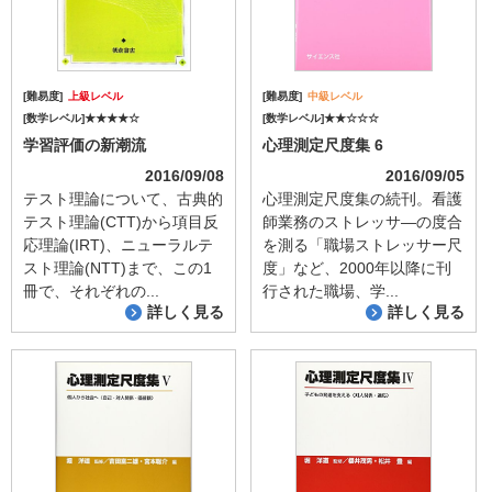
[難易度]
上級レベル
[難易度]
中級レベル
[数学レベル]★★★★☆
[数学レベル]★★☆☆☆
学習評価の新潮流
心理測定尺度集 6
2016/09/08
2016/09/05
テスト理論について、古典的
心理測定尺度集の続刊。看護
テスト理論(CTT)から項目反
師業務のストレッサ―の度合
応理論(IRT)、ニューラルテ
を測る「職場ストレッサー尺
スト理論(NTT)まで、この1
度」など、2000年以降に刊
冊で、それぞれの...
行された職場、学...
詳しく見る
詳しく見る