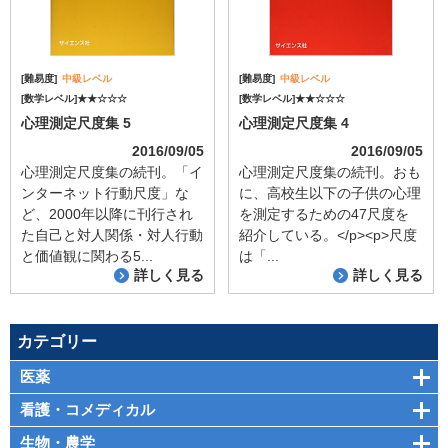
[難易度]
中級レベル
[難易度]
中級レベル
[数学レベル]★★☆☆☆
[数学レベル]★★☆☆☆
心理測定尺度集 5
心理測定尺度集 4
2016/09/05
2016/09/05
心理測定尺度集の続刊。「イ
心理測定尺度集の続刊。おも
ンターネット行動尺度」な
に、高校生以下の子供の心理
ど、2000年以降に刊行され
を測定するための47尺度を
た自己と対人関係・対人行動
紹介している。</p><p>尺度
と価値観に関わる5...
は「...
詳しく見る
詳しく見る
カテゴリー
医薬
看護・コメディカル
生物・農学