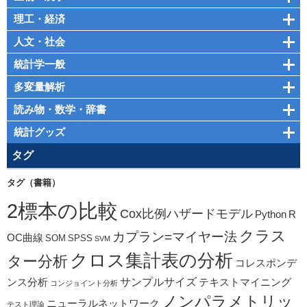
理工・経済
人文・社会
統計学一般
多変量解析
読み物・数学・辞書
統計グッズ
タグ
タグ（書籍）
2標本の比較
Cox比例ハザードモデル
Python
R
クラス
カプラン=マイヤー法
OC曲線
SOM
SPSS
SVM
クロス集計表の分析
ター分析
コレスポンデ
サンプルサイズ
ンス分析
テキストマイニング
コンジョイント分析
ノンパラメトリッ
ニューラルネットワーク
テスト理論