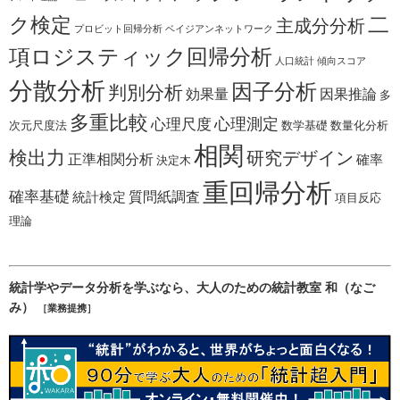
二
ク検定
主成分分析
プロビット回帰分析
ベイジアンネットワーク
項ロジスティック回帰分析
人口統計
傾向スコア
分散分析
因子分析
判別分析
効果量
因果推論
多
多重比較
心理測定
心理尺度
次元尺度法
数学基礎
数量化分析
相関
検出力
研究デザイン
正準相関分析
確率
決定木
重回帰分析
確率基礎
質問紙調査
統計検定
項目反応
理論
統計学やデータ分析を学ぶなら、大人のための統計教室 和（なご
み）
［業務提携］