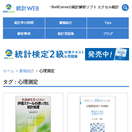
BellCurveの統計解析ソフト エクセル統計
統計学の時間
書籍紹介
Tips
解析事例
統計用語集
ブログ
ホーム
>
書籍紹介
>
心理測定
タグ：心理測定