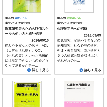
[難易度]
基礎レベル
[難易度]
初学者レベル
[数学レベル]★★☆☆☆
[数学レベル]★★☆☆☆
医薬研究者のための評価スケ
心理測定法への招待
ールの使い方と統計処理
2016/09/09
2016/09/10
知覚研究、記憶や学習などの
痛みや不安などの感覚、ADL
認知研究、社会心理の研究、
（日常生活活動）、QOL
発達・教育研究、臨床研究と
（生活の質）といった機械的
５つの研究分野を取り上げ、
には測定できないものをどう
それぞれの分...
やって測るかがテー...
詳しく見る
詳しく見る