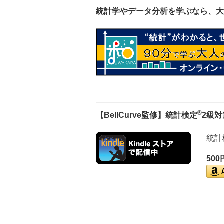
統計学やデータ分析を学ぶなら、大
®
【BellCurve監修】統計検定
2級
統計
50