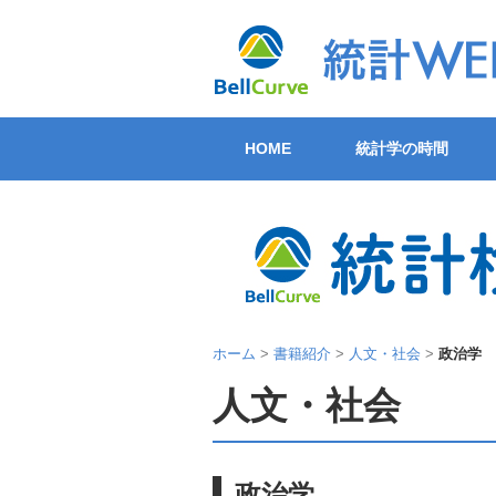
HOME
統計学の時間
ホーム
>
書籍紹介
>
人文・社会
>
政治学
人文・社会
政治学