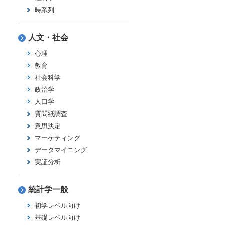
時系列
人文・社会
心理
教育
社会科学
政治学
人口学
質問紙調査
意思決定
マーケティング
データマイニング
実証分析
統計学一般
初学レベル向け
基礎レベル向け