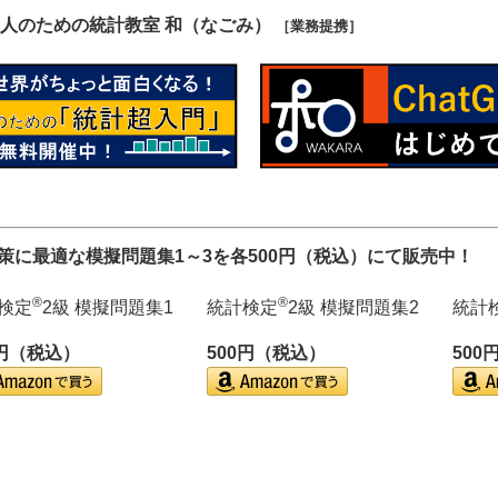
人のための統計教室 和（なごみ）
［業務提携］
対策に最適な模擬問題集1～3を各500円（税込）にて販売中！
®
®
検定
2級 模擬問題集1
統計検定
2級 模擬問題集2
統計
0円（税込）
500円（税込）
500