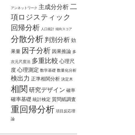
二
主成分分析
アンネットワーク
項ロジスティック
回帰分析
人口統計
傾向スコア
分散分析
判別分析
効
因子分析
果量
因果推論
多
多重比較
心理尺
次元尺度法
心理測定
度
数学基礎
数量化分析
検出力
正準相関分析
決定木
相関
研究デザイン
確率
確率基礎
質問紙調査
統計検定
重回帰分析
項目反応理
論