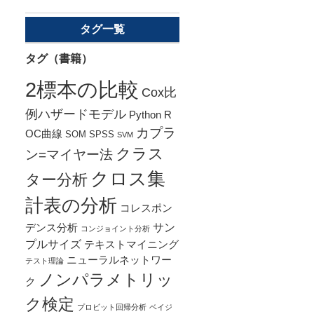
タグ一覧
タグ（書籍）
2標本の比較
Cox比
例ハザードモデル
Python
R
カプラ
OC曲線
SOM
SPSS
SVM
クラス
ン=マイヤー法
クロス集
ター分析
計表の分析
コレスポン
サン
デンス分析
コンジョイント分析
プルサイズ
テキストマイニング
ニューラルネットワー
テスト理論
ノンパラメトリッ
ク
ク検定
プロビット回帰分析
ベイジ