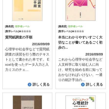
[難易度]
初学者レベル
[難易度]
初学者レベル
[数学レベル]★☆☆☆☆
[数学レベル]★☆☆☆☆
質問紙調査の手順
本当にわかりやすいすごく大
切なことが書いてあるごく初
2016/09/09
歩の...
心理学や社会学などで質問紙
調査の演習を行う際のテキス
2016/09/09
トとして書かれた本です。 E
これから心理学や社会学など
xcelを使ったデータ入力と入
人文科学に取り組む人に向
力ミスのチェ...
け、研究を始める前に知って
おかなければいけない、一通
りの統計手法の...
詳しく見る
詳しく見る