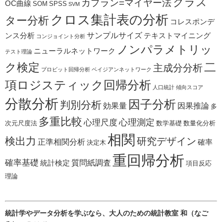
クラス
カプラン=マイヤー法
OC曲線
SOM
SPSS
SVM
クロス集計表の分析
ター分析
コレスポンデ
サンプルサイズ
ンス分析
テキストマイニング
コンジョイント分析
ノンパラメトリッ
ニューラルネットワーク
テスト理論
二
ク検定
主成分分析
プロビット回帰分析
ベイジアンネットワーク
項ロジスティック回帰分析
人口統計
傾向スコア
分散分析
因子分析
判別分析
効果量
因果推論
多
多重比較
心理測定
心理尺度
次元尺度法
数学基礎
数量化分析
相関
検出力
研究デザイン
正準相関分析
確率
決定木
重回帰分析
確率基礎
質問紙調査
統計検定
項目反応
理論
統計学やデータ分析を学ぶなら、大人のための統計教室 和（なご