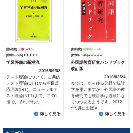
[難易度]
上級レベル
[難易度]
初学者レベル
[数学レベル]★★★★☆
[数学レベル]★☆☆☆☆
学習評価の新潮流
外国語教育研究ハンドブック
改訂版
2016/09/08
テスト理論について、古典的
2016/03/24
テスト理論(CTT)から項目反
今では、あらゆる分野で統計
応理論(IRT)、ニューラルテ
学を用いますが、外国語の教
スト理論(NTT)まで、この1
育研究でも統計学は必須にな
冊で、それぞれの...
りつつあるようです。2012
年5月に出版さ...
詳しく見る
詳しく見る