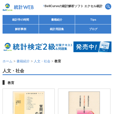
BellCurveの統計解析ソフト エクセル統計
統計学の時間
書籍紹介
Tips
解析事例
統計用語集
ブログ
ホーム
>
書籍紹介
>
人文・社会
>
教育
人文・社会
教育