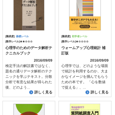
[難易度]
基礎レベル
[難易度]
初学者レベル
[数学レベル]★★☆☆☆
[数学レベル]★☆☆☆☆
心理学のためのデータ解析テ
ウォームアップ心理統計 補
クニカルブック
訂版
2016/09/09
2016/09/09
検定手法の解説書ではなく、
心理学では、どのような場面
題名の通りデータ解析のテク
で統計を利用するのか、大ま
ニックを学ぶテキスト。分散
かなイメージを掴んでもらう
分析で有意な結果が得られた
ための本です。 「心を数値
後、どのよう...
で捉える」、...
詳しく見る
詳しく見る