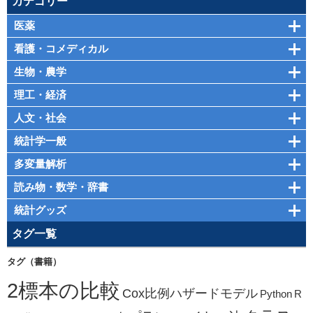
カテゴリー
医薬
看護・コメディカル
生物・農学
理工・経済
人文・社会
統計学一般
多変量解析
読み物・数学・辞書
統計グッズ
タグ一覧
タグ（書籍）
2標本の比較
Cox比例ハザードモデル
Python
R