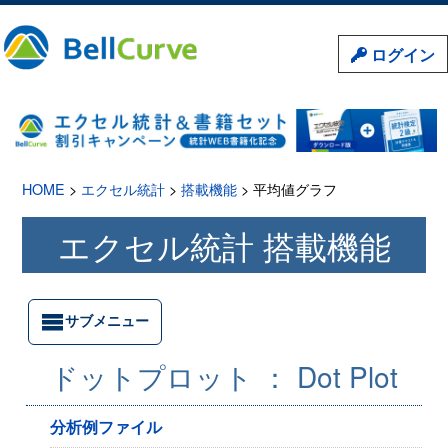
ログイン
HOME
>
エクセル統計
>
搭載機能
> 平均値グラフ
エクセル統計 搭載機能
サブメニュー
ドットプロット ：
Dot Plot
分析例ファイル