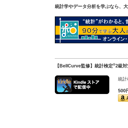
統計学やデータ分析を学ぶなら、大
®
【BellCurve監修】統計検定
2級
統計
50