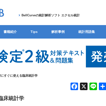
BellCurveの統計解析ソフト エクセル統計
書籍紹介
Tips
解析事例
統計用語集
療にすぐに使える臨床統計学
F
X
Li
a
n
臨床統計学
c
e