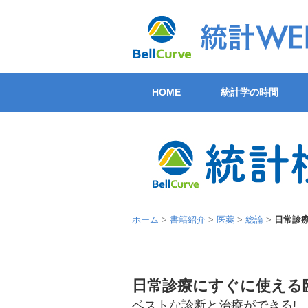
HOME
統計学の時間
ホーム
>
書籍紹介
>
医薬
>
総論
>
日常診
日常診療にすぐに使える
ベストな診断と治療ができる!