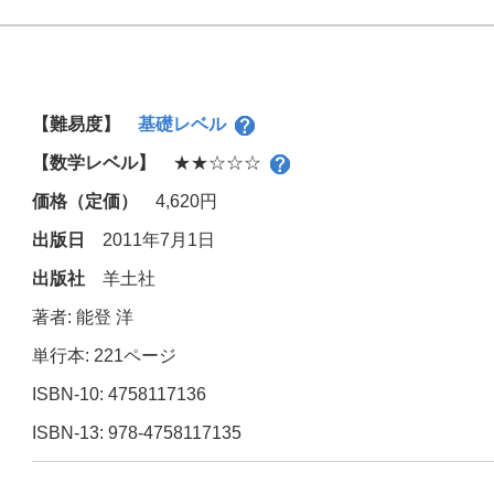
e
b
o
o
【難易度】
基礎レベル
k
【数学レベル】
★★☆☆☆
価格（定価）
4,620円
出版日
2011年7月1日
出版社
羊土社
著者: 能登 洋
単行本: 221ページ
ISBN-10: 4758117136
ISBN-13: 978-4758117135