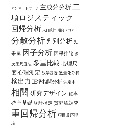
二
主成分分析
アンネットワーク
項ロジスティック
回帰分析
人口統計
傾向スコア
分散分析
判別分析
効
因子分析
果量
因果推論
多
多重比較
心理尺
次元尺度法
心理測定
度
数学基礎
数量化分析
検出力
正準相関分析
決定木
相関
研究デザイン
確率
確率基礎
質問紙調査
統計検定
重回帰分析
項目反応理
論