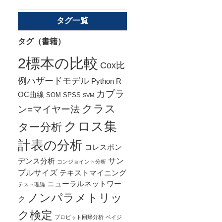
タグ一覧
タグ（書籍）
2標本の比較
Cox比
例ハザードモデル
Python
R
カプラ
OC曲線
SOM
SPSS
SVM
クラス
ン=マイヤー法
クロス集
ター分析
計表の分析
コレスポン
サン
デンス分析
コンジョイント分析
プルサイズ
テキストマイニング
ニューラルネットワー
テスト理論
ノンパラメトリッ
ク
ク検定
プロビット回帰分析
ベイジ