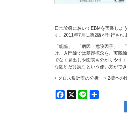
日常診療においてEBMを実践しよ
す。2011年7月に第2版が刊行され
「総論」、「病因・危険因子」、「
け、入門編では基礎概念を、実践編
でなく見出しや図表も分かりやすく
な箇所だけ読むという使い方ができ
クロス集計表の分析
2標本の
F
X
Li
共
a
n
有
c
e
e