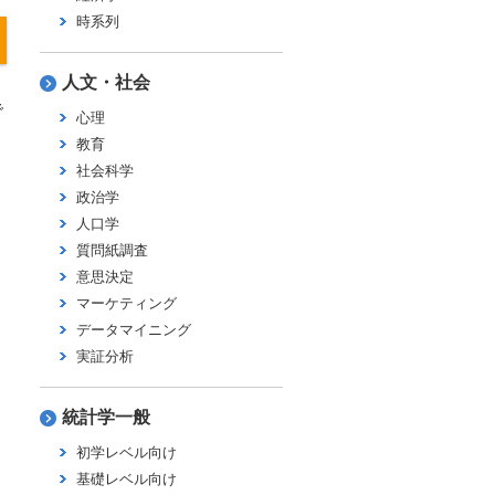
時系列
人文・社会
で
心理
教育
社会科学
政治学
人口学
質問紙調査
意思決定
マーケティング
データマイニング
実証分析
統計学一般
初学レベル向け
基礎レベル向け