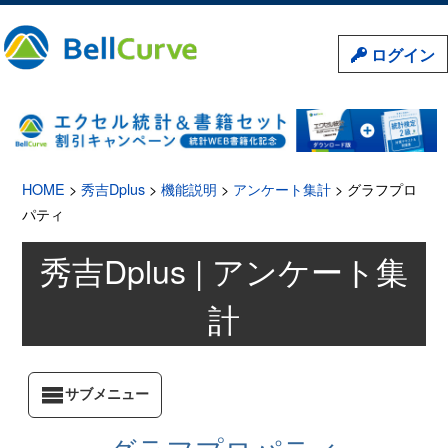
ログイン
HOME
>
秀吉Dplus
>
機能説明
>
アンケート集計
> グラフプロ
パティ
秀吉Dplus | アンケート集
計
サブメニュー