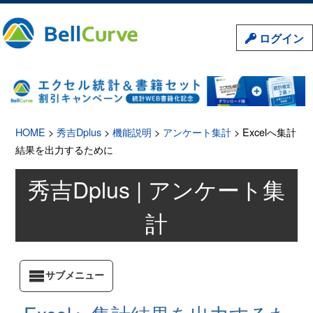
ログイン
HOME
>
秀吉Dplus
>
機能説明
>
アンケート集計
> Excelへ集計
結果を出力するために
秀吉Dplus | アンケート集
計
サブメニュー