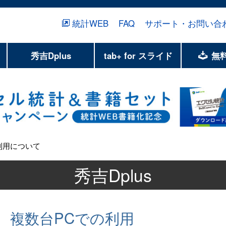
統計WEB
FAQ
サポート・お問い合
秀吉Dplus
tab+ for スライド
無
利用について
秀吉Dplus
複数台PCでの利用