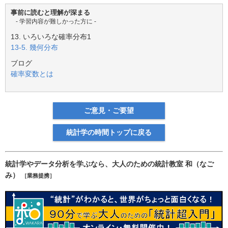
事前に読むと理解が深まる
- 学習内容が難しかった方に -
13. いろいろな確率分布1
13-5. 幾何分布
ブログ
確率変数とは
ご意見・ご要望
統計学の時間トップに戻る
統計学やデータ分析を学ぶなら、大人のための統計教室 和（なご
み）
［業務提携］