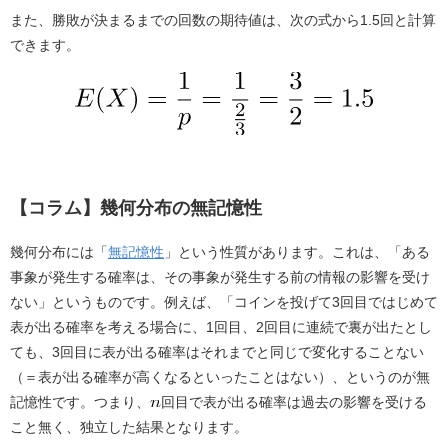
また、勝敗が決まるまでの回数の期待値は、次の式から1.5回と計算
できます。
【コラム】幾何分布の無記憶性
幾何分布には「
無記憶性
」という性質があります。これは、「ある
事象が発生する確率は、その事象が発生する前の情報の影響を受け
ない」というものです。例えば、「コインを投げて3回目ではじめて
表が出る確率を考える場合に、1回目、2回目に連続で裏が出たとし
ても、3回目に表が出る確率はそれまでと同じで変化することない
（＝表が出る確率が高くなるといったことはない）、というのが無
記憶性です。つまり、
回目で表が出る確率は過去の影響を受ける
こと無く、独立した結果となります。