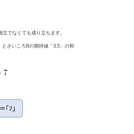
独立でなくても成り立ちます。
とさいころBの期待値「3.5」の和