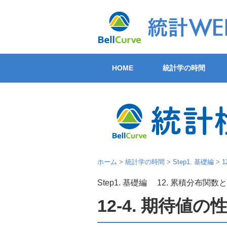
HOME
統計学の時間
ホーム
>
統計学の時間
>
Step1. 基礎編
>
Step1. 基礎編
12. 累積分布関
12-4. 期待値の