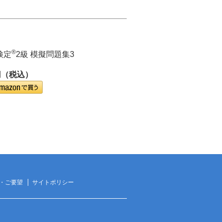
®
検定
2級 模擬問題集3
円（税込）
・ご要望
サイトポリシー