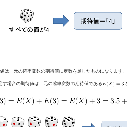
値は、元の確率変数の期待値に定数を足したものになります。
足す場合の期待値は、元の確率変数の期待値である