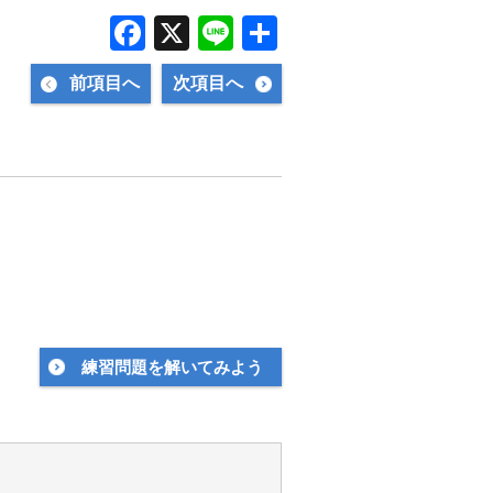
F
X
Li
共
a
n
有
前項目へ
次項目へ
c
e
e
b
o
o
k
練習問題を解いてみよう