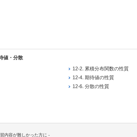
期待値・分散
12-2. 累積分布関数の性質
12-4. 期待値の性質
12-6. 分散の性質
 学習内容が難しかった方に -