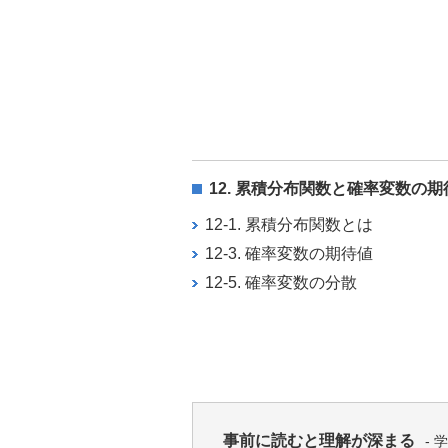
12. 累積分布関数と確率変数の
12-1. 累積分布関数とは
12-3. 確率変数の期待値
12-5. 確率変数の分散
事前に読むと理解が深まる
-