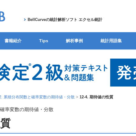
BellCurveの統計解析ソフト エクセル統計
書籍紹介
Tips
解析事例
統計用語集
12. 累積分布関数と確率変数の期待値・分散
>
12-4. 期待値の性質
数と確率変数の期待値・分散
性質