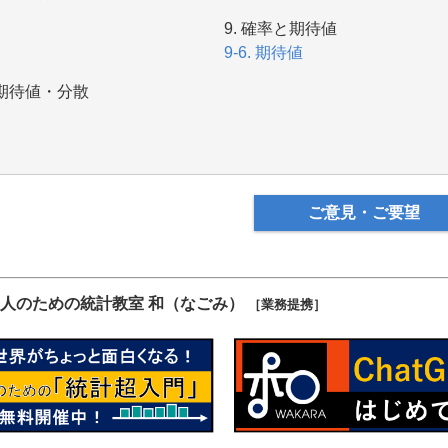
9. 確率と期待値
9-6. 期待値
の期待値・分散
ご意見・ご要望
人のための統計教室 和（なごみ）
［業務提携］