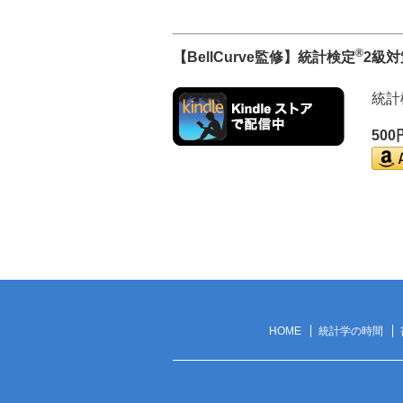
®
【BellCurve監修】統計検定
2級
統計
50
HOME
統計学の時間