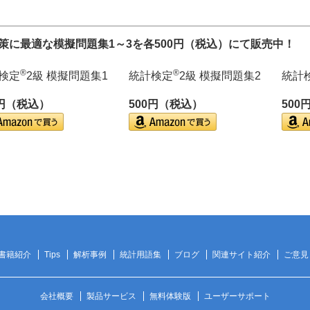
対策に最適な模擬問題集1～3を各500円（税込）にて販売中！
®
®
検定
2級 模擬問題集1
統計検定
2級 模擬問題集2
統計
0円（税込）
500円（税込）
500
書籍紹介
Tips
解析事例
統計用語集
ブログ
関連サイト紹介
ご意見
会社概要
製品サービス
無料体験版
ユーザーサポート