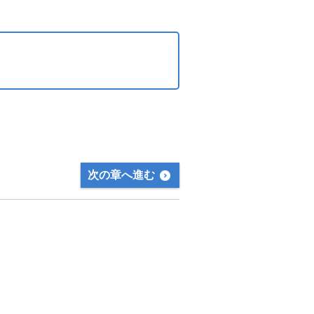
次の章へ進む