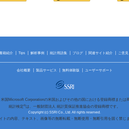
書籍紹介
Tips
解析事例
統計用語集
ブログ
関連サイト紹介
ご意見
会社概要
製品サービス
無料体験版
ユーザーサポート
は、米国Microsoft Corporationの米国およびその他の国における登録商標また
®
統計検定
は、一般財団法人 統計質保証推進協会の登録商標です。
Copyright (c) SSRI Co., Ltd. All rights reserved.
イトの内容、テキスト、画像等の無断転載・無断使用・無断引用を固く禁じ