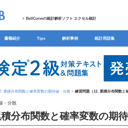
BellCurveの統計解析ソフト エクセル統計
書籍紹介
Tips
解析事例
統計用語集
12. 累積分布関数と確率変数の期待値・分散
>
練習問題（12. 累積分布関数
待値・分散
 累積分布関数と確率変数の期