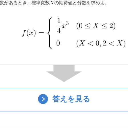
数があるとき、確率変数
の期待値と分散を求めよ。
答えを見る