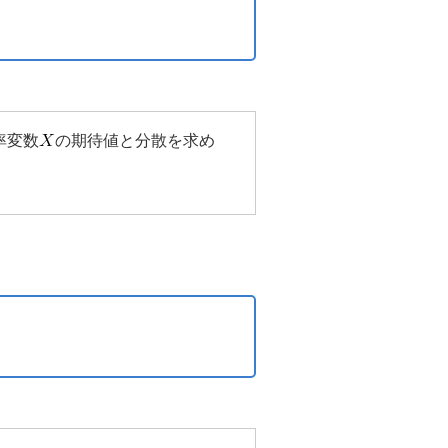
率変数
の期待値と分散を求め