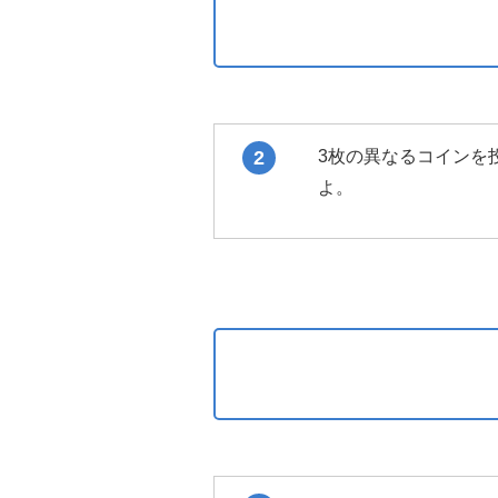
2
3枚の異なるコインを
よ。