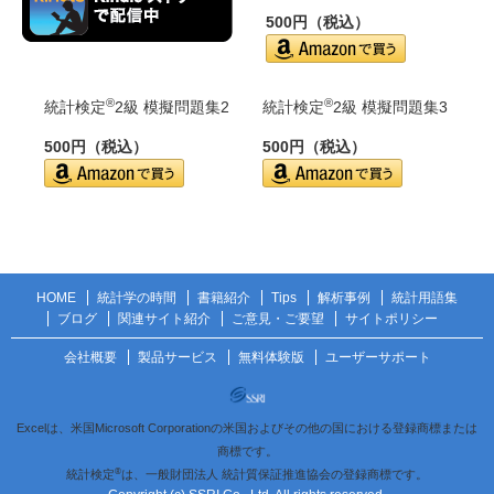
500円（税込）
®
®
統計検定
2級 模擬問題集2
統計検定
2級 模擬問題集3
500円（税込）
500円（税込）
HOME
統計学の時間
書籍紹介
Tips
解析事例
統計用語集
ブログ
関連サイト紹介
ご意見・ご要望
サイトポリシー
会社概要
製品サービス
無料体験版
ユーザーサポート
Excelは、米国Microsoft Corporationの米国およびその他の国における登録商標または
商標です。
®
統計検定
は、一般財団法人 統計質保証推進協会の登録商標です。