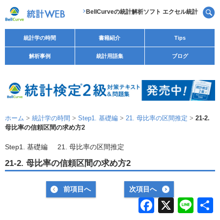
BellCurveの統計解析ソフト エクセル統計
統計学の時間
書籍紹介
Tips
解析事例
統計用語集
ブログ
ホーム
>
統計学の時間
>
Step1. 基礎編
>
21. 母比率の区間推定
>
21-2.
母比率の信頼区間の求め方2
Step1. 基礎編
21. 母比率の区間推定
21-2. 母比率の信頼区間の求め方2
前項目へ
次項目へ
F
X
Li