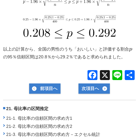
以上の計算から、全国の男性のうち「おいしい」と評価する割合
の95％信頼区間は20.8％から29.2％であると求められました。
F
X
Li
a
n
前項目へ
次項目へ
c
e
e
21. 母比率の区間推定
b
21-1. 母比率の信頼区間の求め方1
o
21-2. 母比率の信頼区間の求め方2
o
21-3. 母比率の信頼区間の求め方－エクセル統計