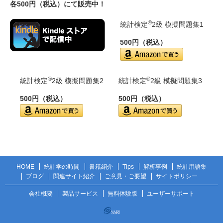
各500円（税込）にて販売中！
®
統計検定
2級 模擬問題集1
500円（税込）
®
®
統計検定
2級 模擬問題集2
統計検定
2級 模擬問題集3
500円（税込）
500円（税込）
HOME
統計学の時間
書籍紹介
Tips
解析事例
統計用語集
ブログ
関連サイト紹介
ご意見・ご要望
サイトポリシー
会社概要
製品サービス
無料体験版
ユーザーサポート