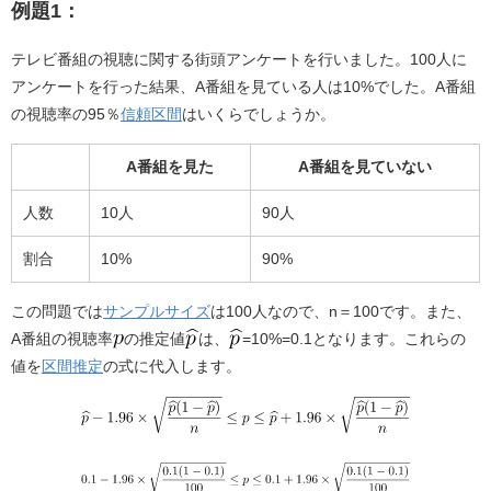
a
n
例題1：
c
e
テレビ番組の視聴に関する街頭アンケートを行いました。100人に
e
アンケートを行った結果、A番組を見ている人は10%でした。A番組
b
の視聴率の95％
信頼区間
はいくらでしょうか。
o
A番組を見た
A番組を見ていない
o
k
人数
10人
90人
割合
10%
90%
この問題では
サンプルサイズ
は100人なので、n＝100です。また、
A番組の視聴率
の推定値
は、
=10%=0.1となります。これらの
値を
区間推定
の式に代入します。