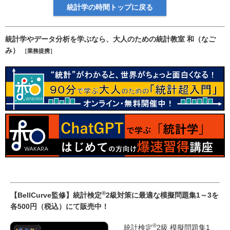
統計学の時間トップに戻る
統計学やデータ分析を学ぶなら、大人のための統計教室 和（なご
み）
［業務提携］
®
【BellCurve監修】統計検定
2級対策に最適な模擬問題集1～3を
各500円（税込）にて販売中！
®
統計検定
2級 模擬問題集1