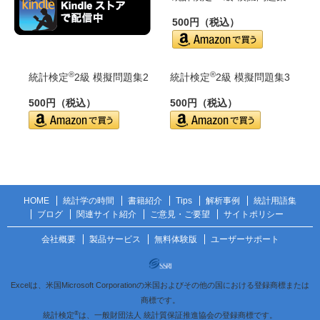
500円（税込）
®
®
統計検定
2級 模擬問題集2
統計検定
2級 模擬問題集3
500円（税込）
500円（税込）
HOME
統計学の時間
書籍紹介
Tips
解析事例
統計用語集
ブログ
関連サイト紹介
ご意見・ご要望
サイトポリシー
会社概要
製品サービス
無料体験版
ユーザーサポート
Excelは、米国Microsoft Corporationの米国およびその他の国における登録商標または
商標です。
®
統計検定
は、一般財団法人 統計質保証推進協会の登録商標です。