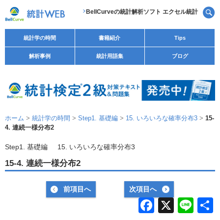
BellCurveの統計解析ソフト エクセル統計
統計学の時間
書籍紹介
Tips
解析事例
統計用語集
ブログ
ホーム
>
統計学の時間
>
Step1. 基礎編
>
15. いろいろな確率分布3
>
15-
4. 連続一様分布2
Step1. 基礎編
15. いろいろな確率分布3
15-4. 連続一様分布2
前項目へ
次項目へ
F
X
Li