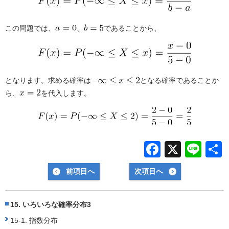
この問題では、
、
であることから、
となります。求める確率は
となる確率であることか
ら、
を代入します。
F
X
Li
a
n
前項目へ
次項目へ
c
e
e
15. いろいろな確率分布3
b
15-1. 指数分布