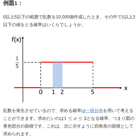
a
n
例題1：
c
e
0以上5以下の範囲で乱数を10,000個作成したとき、その中で1以上2
e
以下の値をとる確率はいくらでしょうか。
b
o
o
k
乱数を発生させているので、求める確率は
一様分布
を用いて考える
ことができます。求めたいのは
となる確率、つまり図の
青色部分の面積です。これは、次に示すように四角形の面積として
求められます。