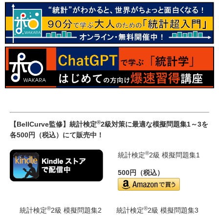
®
【BellCurve監修】統計検定
2級対策に最適な模擬問題集1～3を
各500円（税込）にて販売中！
®
統計検定
2級 模擬問題集1
500円（税込）
®
®
統計検定
2級 模擬問題集2
統計検定
2級 模擬問題集3