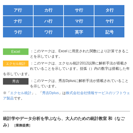
ア行
カ行
サ行
タ行
ナ行
ハ行
マ行
ヤ行
ラ行
ワ行
英字
記号
：このマークは、Excel に用意された関数により計算できるこ
Excel
とを示しています。
：このマークは、エクセル統計2012以降に解析手法が搭載さ
エクセル統計
れていることを示しています。括弧（）内の数字は搭載した年
を示しています。
：このマークは、秀吉Dplusに解析手法が搭載されていること
秀吉
を示しています。
※「
エクセル統計
」、「
秀吉Dplus
」は
株式会社会社情報サービスのソフトウェ
ア製品
です。
統計学やデータ分析を学ぶなら、大人のための統計教室 和（なご
み）
［業務提携］