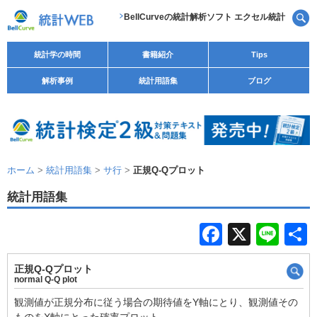
BellCurveの統計解析ソフト エクセル統計
統計学の時間
書籍紹介
Tips
解析事例
統計用語集
ブログ
ホーム
>
統計用語集
>
サ行
>
正規Q-Qプロット
統計用語集
F
X
Li
a
n
正規Q-Qプロット
c
e
normal Q-Q plot
e
観測値が正規分布に従う場合の期待値をY軸にとり、観測値その
ものをX軸にとった確率プロット。