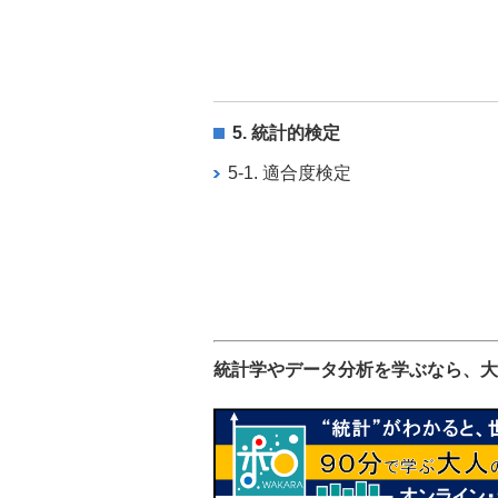
5. 統計的検定
5-1. 適合度検定
統計学やデータ分析を学ぶなら、大