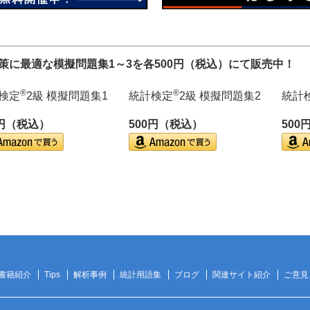
対策に最適な模擬問題集1～3を各500円（税込）にて販売中！
®
®
検定
2級 模擬問題集1
統計検定
2級 模擬問題集2
統計
0円（税込）
500円（税込）
500
書籍紹介
Tips
解析事例
統計用語集
ブログ
関連サイト紹介
ご意見