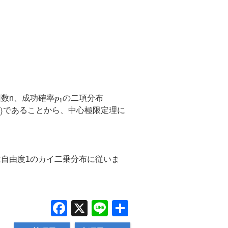
数n、成功確率
の二項分布
であることから、中心極限定理に
は自由度1のカイ二乗分布に従いま
F
X
Li
共
a
n
有