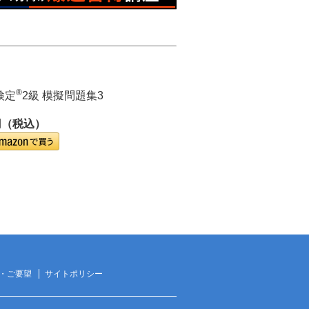
®
検定
2級 模擬問題集3
円（税込）
・ご要望
サイトポリシー