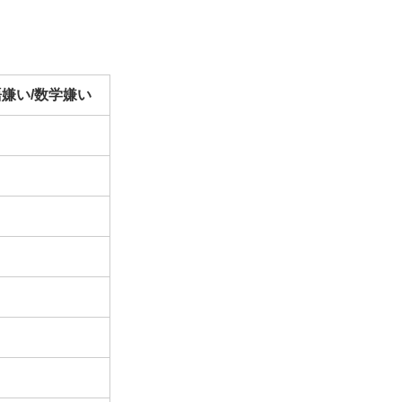
嫌い/数学嫌い