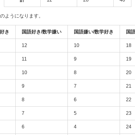
のようになります。
学好き
国語好き/数学嫌い
国語嫌い/数学好き
国語
12
10
18
11
9
19
10
8
20
9
7
21
8
6
22
7
5
23
6
4
24