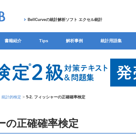
BellCurveの統計解析ソフト エクセル統計
書籍紹介
Tips
解析事例
統計用語集
. 統計的検定
>
5-2. フィッシャーの正確確率検定
シャーの正確確率検定