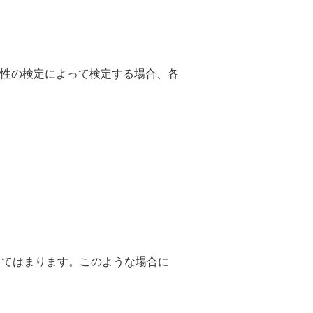
性の検定によって検定する場合、各
当てはまります。このような場合に