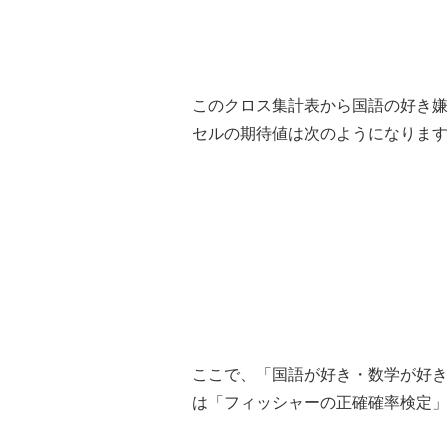
このクロス集計表から国語の好き嫌
セルの期待値は次のようになります
ここで、「国語が好き・数学が好き
は「フィッシャーの正確確率検定」