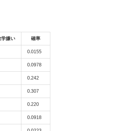
数学嫌い
確率
0.0155
0.0978
0.242
0.307
0.220
0.0918
0.0223