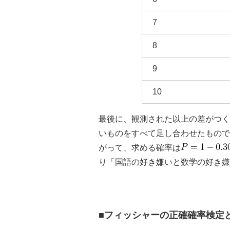
7
8
9
10
最後に、観測された以上の差がつく
いものをすべて足し合わせたもので
がって、求める確率は
り「国語の好き嫌いと数学の好き嫌
■フィッシャーの正確確率検定