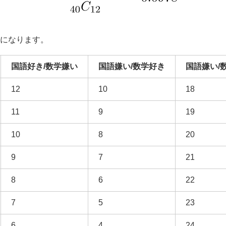
になります。
国語好き/数学嫌い
国語嫌い/数学好き
国語嫌い/
12
10
18
11
9
19
10
8
20
9
7
21
8
6
22
7
5
23
6
4
24