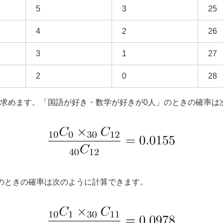
5
3
25
4
2
26
3
1
27
2
0
28
求めます。「国語が好き・数学が好きが0人」のときの確率は
のときの確率は次のように計算できます。