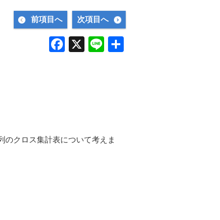
前項目へ
次項目へ
F
X
Li
共
a
n
有
c
e
e
b
o
o
2列のクロス集計表について考えま
k