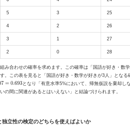
5
3
25
4
2
26
3
1
27
2
0
28
組み合わせの確率を求めます。この確率は「国語が好き・数学
す。この表を見ると「国語が好き・数学が好きが3人」となる
となり「有意水準5%において、帰無仮説を棄却し
いの間に関連があるとはいえない」と結論づけられます。
と独立性の検定のどちらを使えばよいか