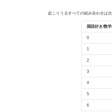
起こりうるすべての組み合わせは次
国語好き/数
0
1
2
3
4
5
6