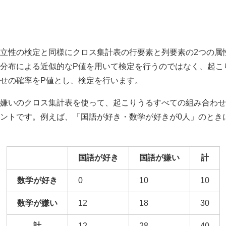
立性の検定と同様にクロス集計表の行要素と列要素の2つの属
分布による近似的なP値を用いて検定を行うのではなく、起こ
せの確率をP値とし、検定を行います。
嫌いのクロス集計表を使って、起こりうるすべての組み合わせ
ントです。例えば、「国語が好き・数学が好きが0人」のとき
国語が好き
国語が嫌い
計
数学が好き
0
10
10
数学が嫌い
12
18
30
計
12
28
40