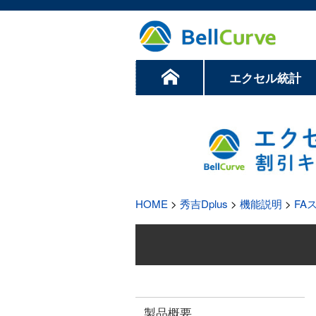
エクセル統計
HOME
>
秀吉Dplus
>
機能説明
>
FA
製品概要