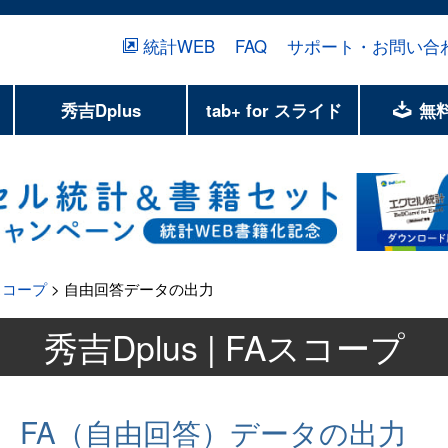
統計WEB
FAQ
サポート・お問い合
秀吉Dplus
tab+ for スライド
無
スコープ
> 自由回答データの出力
秀吉Dplus | FAスコープ
FA（自由回答）データの出力