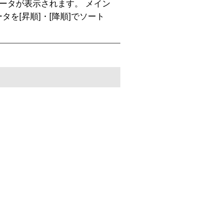
ータが表示されます。 メイン
タを[昇順]・[降順]でソート