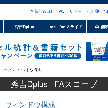
統計WEB
FAQ
サポート・お問い合
秀吉Dplus
tab+ for スライド
無
スコープ
> ウィンドウ構成
秀吉Dplus | FAスコープ
ウィンドウ構成