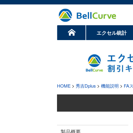
エクセル統計
HOME
>
秀吉Dplus
>
機能説明
>
FA
製品概要