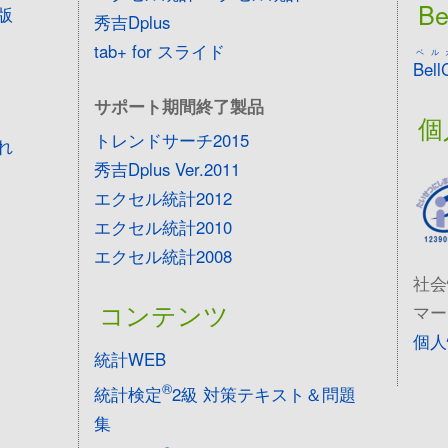
Be
版
秀吉Dplus
tab+ for スライド
ベル
Bell
サポート期間終了製品
個
トレンドサーチ2015
れ
秀吉Dplus Ver.2011
エクセル統計2012
エクセル統計2010
エクセル統計2008
社会
コンテンツ
マー
個人
統計WEB
®
統計検定
2級 対策テキスト＆問題
集