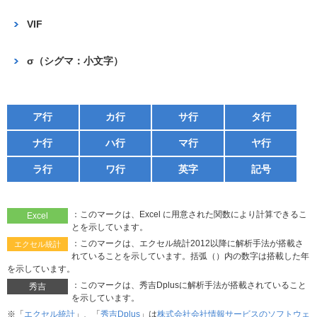
VIF
σ（シグマ：小文字）
ア行
カ行
サ行
タ行
ナ行
ハ行
マ行
ヤ行
ラ行
ワ行
英字
記号
：このマークは、Excel に用意された関数により計算できるこ
Excel
とを示しています。
：このマークは、エクセル統計2012以降に解析手法が搭載さ
エクセル統計
れていることを示しています。括弧（）内の数字は搭載した年
を示しています。
：このマークは、秀吉Dplusに解析手法が搭載されていること
秀吉
を示しています。
※「
エクセル統計
」、「
秀吉Dplus
」は
株式会社会社情報サービスのソフトウェ