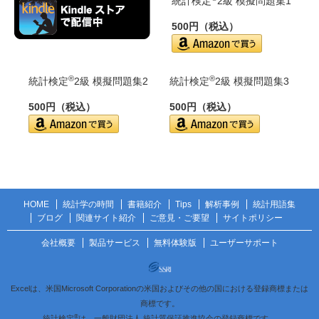
統計検定
2級 模擬問題集1
500円（税込）
®
®
統計検定
2級 模擬問題集2
統計検定
2級 模擬問題集3
500円（税込）
500円（税込）
HOME
統計学の時間
書籍紹介
Tips
解析事例
統計用語集
ブログ
関連サイト紹介
ご意見・ご要望
サイトポリシー
会社概要
製品サービス
無料体験版
ユーザーサポート
Excelは、米国Microsoft Corporationの米国およびその他の国における登録商標または
商標です。
®
統計検定
は、一般財団法人 統計質保証推進協会の登録商標です。