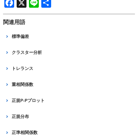
F
X
Li
共
a
n
有
c
e
関連用語
e
標準偏差
b
o
クラスター分析
o
トレランス
k
重相関係数
正規P-Pプロット
正規分布
正準相関係数