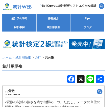
BellCurveの統計解析ソフト エクセル統計
統計学の時間
書籍紹介
Tips
解析事例
統計用語集
ブログ
ホーム
>
統計用語集
>
カ行
>
共分散
統計用語集
F
X
Li
a
n
共分散
c
e
covariance
e
2変数の関係の強さを表す指標の一つ。ただし、データの単位の
影響を受けるので値の大きさで単純に比較できない。