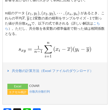
b
o
組のデータ
があるとき、こ
o
れらの平均
,
と2変数の差の積和をサンプルサイズ－1で割っ
た値が共分散
で、以下の式で表される（詳しい解説は
こち
k
ら
）。ただし、共分散を各変数の標準偏差で割った値は相関係数
となる。
共分散の計算方法（Excel ファイルのダウンロード）
COVAR
Excel
分散共分散行列
エクセル統計