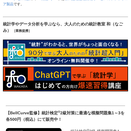
ア製品
です。
統計学やデータ分析を学ぶなら、大人のための統計教室 和（なご
み）
［業務提携］
®
【BellCurve監修】統計検定
2級対策に最適な模擬問題集1～3を
各500円（税込）にて販売中！
®