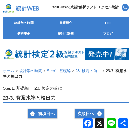
BellCurveの統計解析ソフト エクセル統計
統計学の時間
書籍紹介
Tips
解析事例
統計用語集
ブログ
ホーム
>
統計学の時間
>
Step1. 基礎編
>
23. 検定の前に
>
23-3. 有意水
準と検出力
Step1. 基礎編
23. 検定の前に
23-3. 有意水準と検出力
前項目へ
次項目へ
F
X
Li