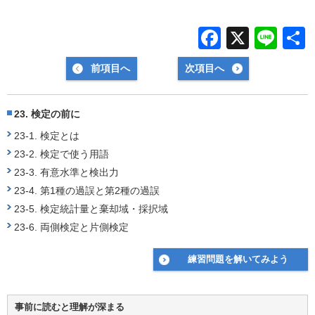
F
X
Li
a
n
前項目へ
次項目へ
c
e
e
23. 検定の前に
b
23-1. 検定とは
o
23-2. 検定で使う用語
o
23-3. 有意水準と検出力
k
23-4. 第1種の過誤と第2種の過誤
23-5. 検定統計量と棄却域・採択域
23-6. 両側検定と片側検定
練習問題を解いてみよう
事前に読むと理解が深まる