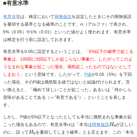
a
n
■有意水準
c
e
有意水準
は、検定において
帰無仮説
を設定したときにその帰無仮説
e
を棄却する基準となる確率のことです。
（アルファ）で表され、
b
5%（0.05）や1%（0.01）といった値がよく使われます。有意水準
o
は検定を行う前に設定しておきます。
o
有意水準を0.05に設定するということは、
「5%以下の確率で起こる
k
事象は、100回に5回以下しか起こらない事象だ。したがってこのよ
うなまれな事象が起こった場合、偶然起こったものではないとして
しまおう」
という意味です。したがって、
P値
が0.05（5%）を下回
った場合、そのP値は偶然取る値ではないと結論付けられます。言
い換えると、「極めて珍しいことが起こった」あるいは「何かしら
意味があることである（＝”有意である”）」ということを表しま
す。
しかし、P値が5%以下となったとしても本当に偶然まれな事象が起
こった場合もあるので、有意水準
は「本当は
帰無仮説
が正しい
のに、誤って
を棄却してしまう確率」とも言えます。この「本当