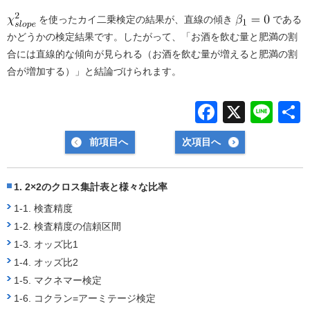
を使ったカイ二乗検定の結果が、直線の傾き
である
かどうかの検定結果です。したがって、「お酒を飲む量と肥満の割
合には直線的な傾向が見られる（お酒を飲む量が増えると肥満の割
合が増加する）」と結論づけられます。
F
X
Li
a
n
前項目へ
次項目へ
c
e
e
1. 2×2のクロス集計表と様々な比率
b
1-1. 検査精度
o
1-2. 検査精度の信頼区間
o
1-3. オッズ比1
k
1-4. オッズ比2
1-5. マクネマー検定
1-6. コクラン=アーミテージ検定