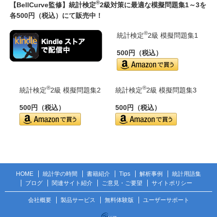
®
【BellCurve監修】統計検定
2級対策に最適な模擬問題集1～3を
各500円（税込）にて販売中！
®
統計検定
2級 模擬問題集1
500円（税込）
®
®
統計検定
2級 模擬問題集2
統計検定
2級 模擬問題集3
500円（税込）
500円（税込）
HOME
統計学の時間
書籍紹介
Tips
解析事例
統計用語集
ブログ
関連サイト紹介
ご意見・ご要望
サイトポリシー
会社概要
製品サービス
無料体験版
ユーザーサポート