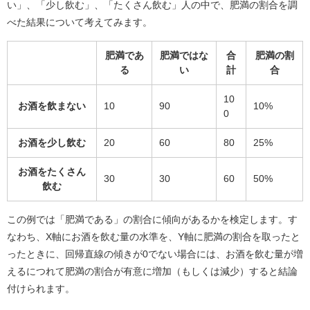
い」、「少し飲む」、「たくさん飲む」人の中で、肥満の割合を調
べた結果について考えてみます。
肥満であ
肥満ではな
合
肥満の割
る
い
計
合
10
お酒を飲まない
10
90
10%
0
お酒を少し飲む
20
60
80
25%
お酒をたくさん
30
30
60
50%
飲む
この例では「肥満である」の割合に傾向があるかを検定します。す
なわち、X軸にお酒を飲む量の水準を、Y軸に肥満の割合を取ったと
ったときに、回帰直線の傾きが0でない場合には、お酒を飲む量が増
えるにつれて肥満の割合が有意に増加（もしくは減少）すると結論
付けられます。