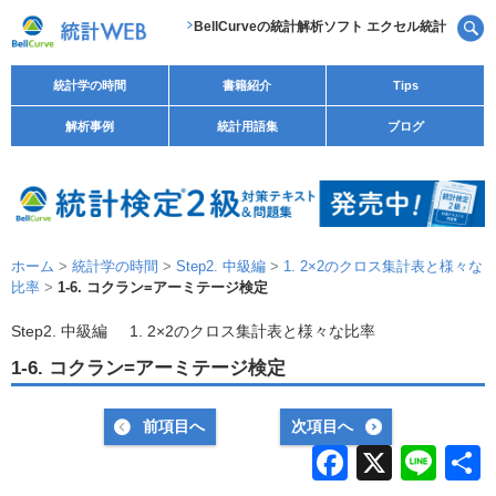
BellCurveの統計解析ソフト エクセル統計
統計学の時間
書籍紹介
Tips
解析事例
統計用語集
ブログ
ホーム
>
統計学の時間
>
Step2. 中級編
>
1. 2×2のクロス集計表と様々な
比率
>
1-6. コクラン=アーミテージ検定
Step2. 中級編
1. 2×2のクロス集計表と様々な比率
1-6. コクラン=アーミテージ検定
前項目へ
次項目へ
F
X
Li