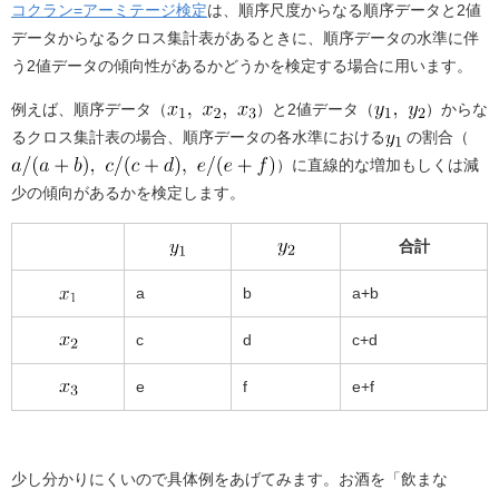
a
n
コクラン=アーミテージ検定
は、順序尺度からなる順序データと2値
c
e
データからなるクロス集計表があるときに、順序データの水準に伴
e
う2値データの傾向性があるかどうかを検定する場合に用います。
b
例えば、順序データ（
）と2値データ（
）からな
o
るクロス集計表の場合、順序データの各水準における
の割合（
）に直線的な増加もしくは減
o
少の傾向があるかを検定します。
k
合計
a
b
a+b
c
d
c+d
e
f
e+f
少し分かりにくいので具体例をあげてみます。お酒を「飲まな