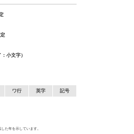
定
検定
イ：小文字）
ワ行
英字
記号
載した年を示しています。