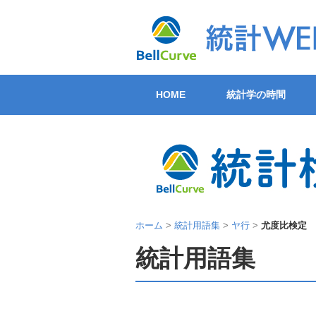
HOME
統計学の時間
ホーム
>
統計用語集
>
ヤ行
>
尤度比検定
統計用語集