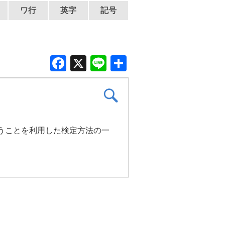
ワ行
英字
記号
F
X
Li
共
a
n
有
c
e
e
b
うことを利用した検定方法の一
o
o
k