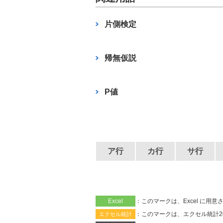
c
e
e
片側検定
b
o
帰無仮説
o
k
P値
ア行
カ行
サ行
Excel
：このマークは、Excel に
：このマークは、エクセル統計2
エクセル統計