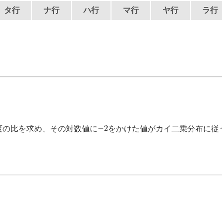
タ行
ナ行
ハ行
マ行
ヤ行
ラ行
度の比を求め、その対数値に
をかけた値がカイ二乗分布に従