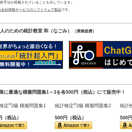
に解析手法が搭載されていることを示しています。
社会社情報サービスのソフトウェア製品
です。
人のための統計教室 和（なごみ）
［業務提携］
対策に最適な模擬問題集1～3を各500円（税込）にて販売中！
®
®
検定
2級 模擬問題集1
統計検定
2級 模擬問題集2
統計
0円（税込）
500円（税込）
500