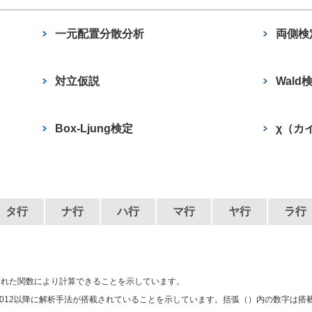
一元配置分散分析
両側検
対立仮説
Wald
Box-Ljung検定
χ（カ
タ行
ナ行
ハ行
マ行
ヤ行
ラ行
用意された関数により計算できることを示しています。
012以降に解析手法が搭載されていることを示しています。括弧（）内の数字は搭