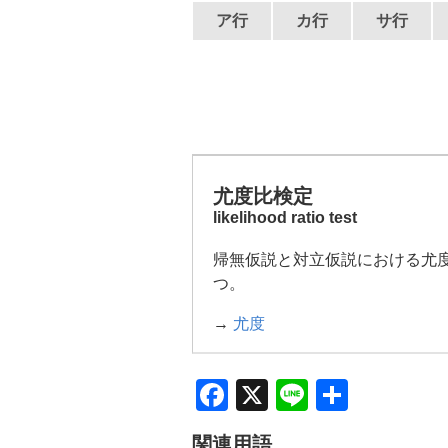
ア行
カ行
サ行
尤度比検定
likelihood ratio test
帰無仮説と対立仮説における尤
つ。
→
尤度
F
X
Li
共
a
n
有
関連用語