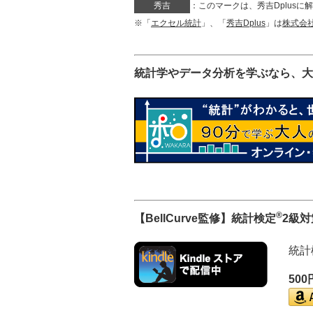
秀吉
：このマークは、秀吉Dplus
※「
エクセル統計
」、「
秀吉Dplus
」は
株式会
統計学やデータ分析を学ぶなら、大
®
【BellCurve監修】統計検定
2級
統計
50