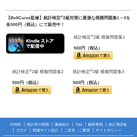
®
【BellCurve監修】統計検定
2級対策に最適な模擬問題集1～3を
各500円（税込）にて販売中！
®
統計検定
2級 模擬問題集1
500円（税込）
®
®
統計検定
2級 模擬問題集2
統計検定
2級 模擬問題集3
500円（税込）
500円（税込）
HOME
統計学の時間
書籍紹介
Tips
解析事例
統計用語集
ブログ
関連サイト紹介
ご意見・ご要望
サイトポリシー