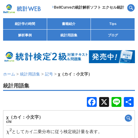
BellCurveの統計解析ソフト エクセル統計
統計学の時間
書籍紹介
Tips
解析事例
統計用語集
ブログ
ホーム
>
統計用語集
>
記号
>
χ（カイ：小文字）
統計用語集
F
X
Li
a
n
χ（カイ：小文字）
c
e
chi
e
としてカイ二乗分布に従う検定統計量を表す。