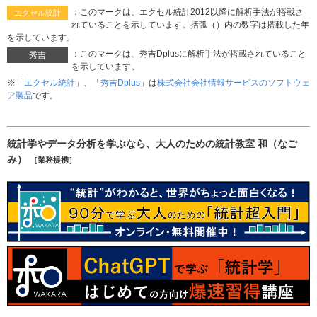
：このマークは、エクセル統計2012以降に解析手法が搭載さ
エクセル統計
れていることを示しています。括弧（）内の数字は搭載した年
を示しています。
：このマークは、秀吉Dplusに解析手法が搭載されていること
秀吉
を示しています。
※「
エクセル統計
」、「
秀吉Dplus
」は
株式会社会社情報サービスのソフトウェ
ア製品
です。
統計学やデータ分析を学ぶなら、大人のための統計教室 和（なご
み）
［業務提携］