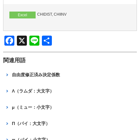
b
o
CHIDIST, CHIINV
Excel
o
k
F
X
Li
共
a
n
有
c
e
関連用語
e
自由度修正済み決定係数
b
o
Λ（ラムダ：大文字）
o
μ（ミュー：小文字）
k
Π（パイ：大文字）
π（パイ：小文字）