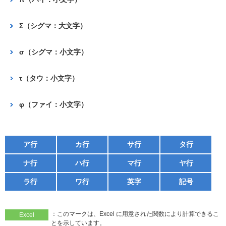
Σ（シグマ：大文字）
σ（シグマ：小文字）
τ（タウ：小文字）
φ（ファイ：小文字）
ア行
カ行
サ行
タ行
ナ行
ハ行
マ行
ヤ行
ラ行
ワ行
英字
記号
：このマークは、Excel に用意された関数により計算できるこ
Excel
とを示しています。