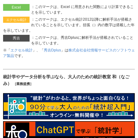
：このマークは、Excel に用意された関数により計算できるこ
Excel
とを示しています。
：このマークは、エクセル統計2012以降に解析手法が搭載さ
エクセル統計
れていることを示しています。括弧（）内の数字は搭載した年
を示しています。
：このマークは、秀吉Dplusに解析手法が搭載されていること
秀吉
を示しています。
※「
エクセル統計
」、「
秀吉Dplus
」は
株式会社会社情報サービスのソフトウェ
ア製品
です。
統計学やデータ分析を学ぶなら、大人のための統計教室 和（なご
み）
［業務提携］