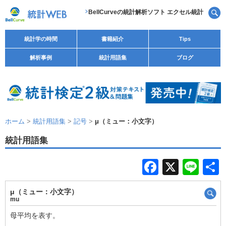
BellCurveの統計解析ソフト エクセル統計
統計学の時間
書籍紹介
Tips
解析事例
統計用語集
ブログ
ホーム
>
統計用語集
>
記号
>
μ（ミュー：小文字）
統計用語集
F
X
Li
a
n
μ（ミュー：小文字）
c
e
mu
e
母平均を表す。