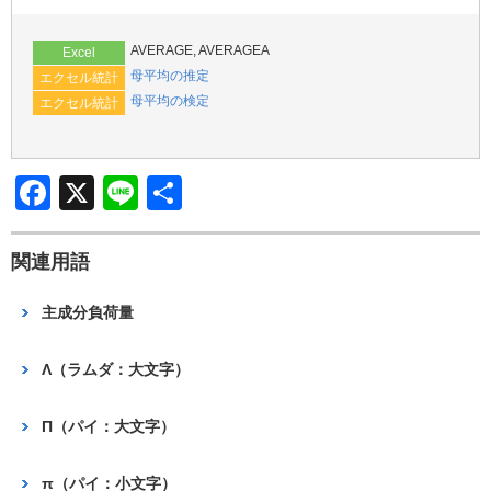
b
o
AVERAGE, AVERAGEA
Excel
o
母平均の推定
エクセル統計
母平均の検定
エクセル統計
k
F
X
Li
共
a
n
有
c
e
関連用語
e
主成分負荷量
b
o
Λ（ラムダ：大文字）
o
Π（パイ：大文字）
k
π（パイ：小文字）