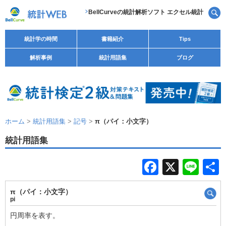
BellCurveの統計解析ソフト エクセル統計
統計学の時間
書籍紹介
Tips
解析事例
統計用語集
ブログ
ホーム
>
統計用語集
>
記号
>
π（パイ：小文字）
統計用語集
F
X
Li
a
n
π（パイ：小文字）
c
e
pi
e
円周率を表す。