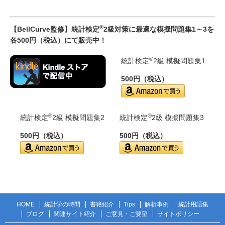
®
【BellCurve監修】統計検定
2級対策に最適な模擬問題集1～3を
各500円（税込）にて販売中！
®
統計検定
2級 模擬問題集1
500円（税込）
®
®
統計検定
2級 模擬問題集2
統計検定
2級 模擬問題集3
500円（税込）
500円（税込）
HOME
統計学の時間
書籍紹介
Tips
解析事例
統計用語集
ブログ
関連サイト紹介
ご意見・ご要望
サイトポリシー