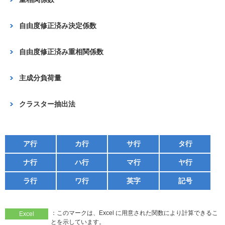
自由度修正済み決定係数
自由度修正済み重相関係数
主成分負荷量
クラスター抽出法
ア行
カ行
サ行
タ行
ナ行
ハ行
マ行
ヤ行
ラ行
ワ行
英字
記号
：このマークは、Excel に用意された関数により計算できるこ
Excel
とを示しています。