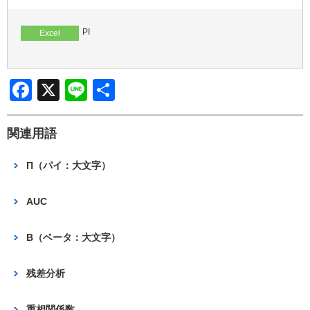
b
o
PI
Excel
o
k
F
X
Li
共
a
n
有
c
e
関連用語
e
Π（パイ：大文字）
b
o
AUC
o
Β（ベータ：大文字）
k
残差分析
重相関係数