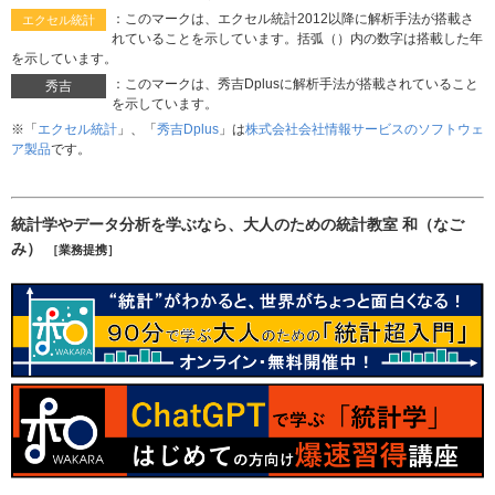
：このマークは、エクセル統計2012以降に解析手法が搭載さ
エクセル統計
れていることを示しています。括弧（）内の数字は搭載した年
を示しています。
：このマークは、秀吉Dplusに解析手法が搭載されていること
秀吉
を示しています。
※「
エクセル統計
」、「
秀吉Dplus
」は
株式会社会社情報サービスのソフトウェ
ア製品
です。
統計学やデータ分析を学ぶなら、大人のための統計教室 和（なご
み）
［業務提携］