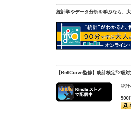
統計学やデータ分析を学ぶなら、大
®
【BellCurve監修】統計検定
2級
統計
50