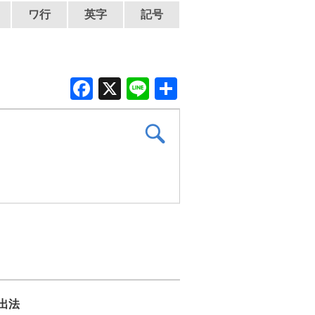
ワ行
英字
記号
F
X
Li
共
a
n
有
c
e
e
b
o
o
k
出法