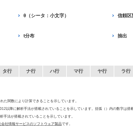
θ（シータ：小文字）
信頼区
t分布
抽出
タ行
ナ行
ハ行
マ行
ヤ行
ラ行
用意された関数により計算できることを示しています。
012以降に解析手法が搭載されていることを示しています。括弧（）内の数字は搭
に解析手法が搭載されていることを示しています。
社会社情報サービスのソフトウェア製品
です。