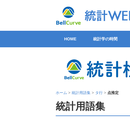
HOME
統計学の時間
ホーム
>
統計用語集
>
タ行
>
点推定
統計用語集