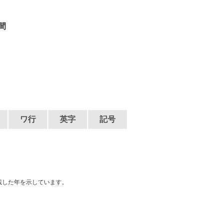
間
ワ行
英字
記号
載した年を示しています。