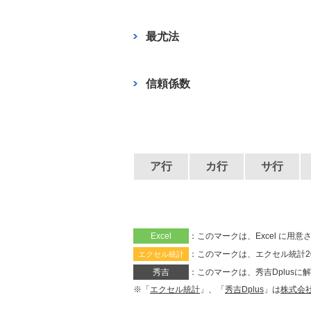
b
o
最尤法
o
k
信頼係数
ア行
カ行
サ行
Excel
：このマークは、Excel に
：このマークは、エクセル統計2
エクセル統計
秀吉
：このマークは、秀吉Dplus
※「
エクセル統計
」、「
秀吉Dplus
」は
株式会