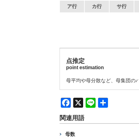
ア行
カ行
サ行
点推定
point estimation
母平均や母分散など、母集団の
F
X
Li
共
a
n
有
関連用語
c
e
e
母数