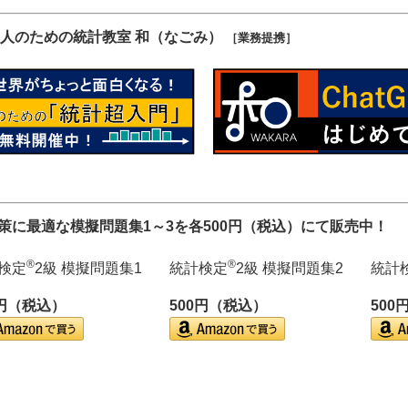
人のための統計教室 和（なごみ）
［業務提携］
対策に最適な模擬問題集1～3を各500円（税込）にて販売中！
®
®
検定
2級 模擬問題集1
統計検定
2級 模擬問題集2
統計
0円（税込）
500円（税込）
500