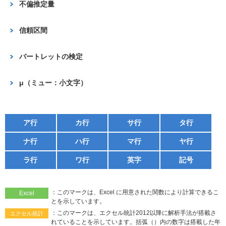
不偏推定量
信頼区間
バートレットの検定
μ（ミュー：小文字）
ア行
カ行
サ行
タ行
ナ行
ハ行
マ行
ヤ行
ラ行
ワ行
英字
記号
：このマークは、Excel に用意された関数により計算できるこ
Excel
とを示しています。
：このマークは、エクセル統計2012以降に解析手法が搭載さ
エクセル統計
れていることを示しています。括弧（）内の数字は搭載した年