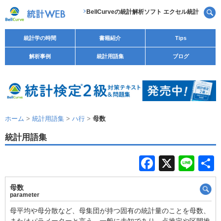
BellCurveの統計解析ソフト エクセル統計
統計学の時間
書籍紹介
Tips
解析事例
統計用語集
ブログ
ホーム
>
統計用語集
>
ハ行
>
母数
統計用語集
F
X
Li
a
n
母数
c
e
parameter
e
母平均や母分散など、母集団が持つ固有の統計量のことを母数、
またはパラメーターと言う。一般に未知であり、点推定や区間推