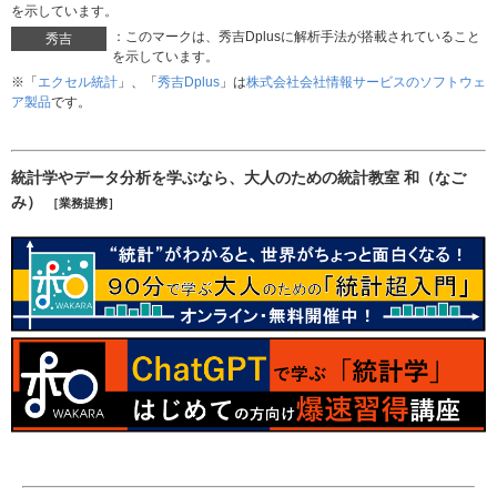
を示しています。
：このマークは、秀吉Dplusに解析手法が搭載されていること
秀吉
を示しています。
※「
エクセル統計
」、「
秀吉Dplus
」は
株式会社会社情報サービスのソフトウェ
ア製品
です。
統計学やデータ分析を学ぶなら、大人のための統計教室 和（なご
み）
［業務提携］