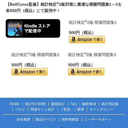
®
【BellCurve監修】統計検定
2級対策に最適な模擬問題集1～3を
各500円（税込）にて販売中！
®
統計検定
2級 模擬問題集1
500円（税込）
®
®
統計検定
2級 模擬問題集2
統計検定
2級 模擬問題集3
500円（税込）
500円（税込）
HOME
統計学の時間
書籍紹介
Tips
解析事例
統計用語集
ブログ
関連サイト紹介
ご意見・ご要望
サイトポリシー
会社概要
製品サービス
無料体験版
ユーザーサポート