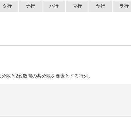
タ行
ナ行
ハ行
マ行
ヤ行
ラ行
の分散と2変数間の共分散を要素とする行列。