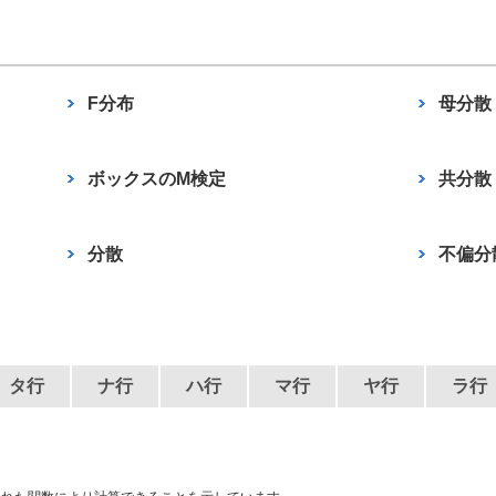
F分布
母分散
ボックスのM検定
共分散
分散
不偏分
タ行
ナ行
ハ行
マ行
ヤ行
ラ行