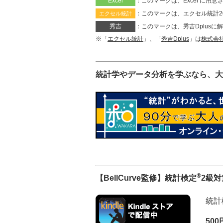
Excel
：このマークは、Excel に
：このマークは、エクセル統計2
エクセル統計
秀吉
：このマークは、秀吉Dplus
※「
エクセル統計
」、「
秀吉Dplus
」は
株式会
統計学やデータ分析を学ぶなら、大
®
【BellCurve監修】統計検定
2級
統計
50