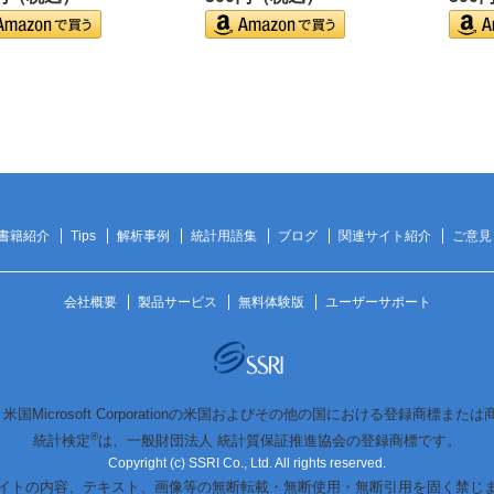
書籍紹介
Tips
解析事例
統計用語集
ブログ
関連サイト紹介
ご意見
会社概要
製品サービス
無料体験版
ユーザーサポート
は、米国Microsoft Corporationの米国およびその他の国における登録商標また
®
統計検定
は、一般財団法人 統計質保証推進協会の登録商標です。
Copyright (c) SSRI Co., Ltd. All rights reserved.
イトの内容、テキスト、画像等の無断転載・無断使用・無断引用を固く禁じ