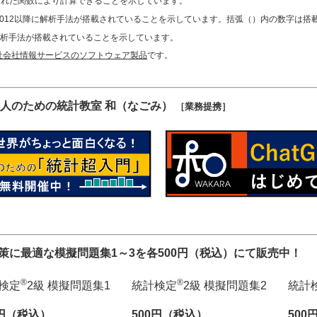
用意された関数により計算できることを示しています。
012以降に解析手法が搭載されていることを示しています。括弧（）内の数字は搭
に解析手法が搭載されていることを示しています。
社会社情報サービスのソフトウェア製品
です。
人のための統計教室 和（なごみ）
［業務提携］
対策に最適な模擬問題集1～3を各500円（税込）にて販売中！
®
®
検定
2級 模擬問題集1
統計検定
2級 模擬問題集2
統計
0円（税込）
500円（税込）
500