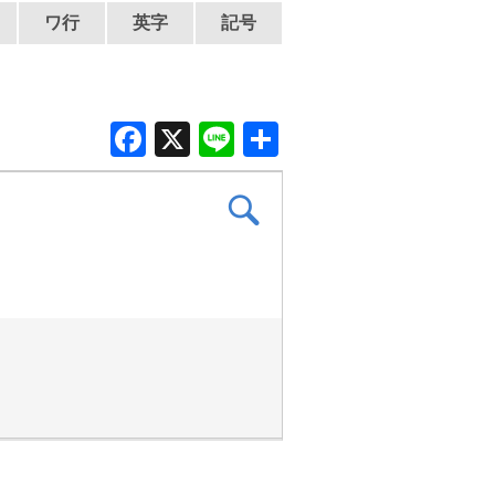
ワ行
英字
記号
F
X
Li
共
a
n
有
c
e
e
b
o
o
k