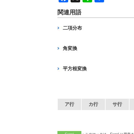
a
n
有
関連用語
c
e
e
二項分布
b
o
角変換
o
k
平方根変換
ア行
カ行
サ行