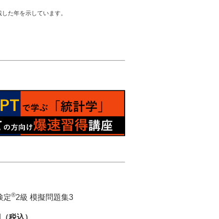
載した年を示しています。
®
検定
2級 模擬問題集3
円（税込）