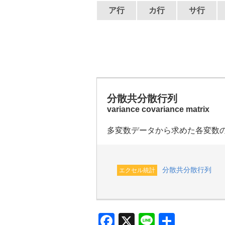
ア行
カ行
サ行
分散共分散行列
variance covariance matrix
多変数データから求めた各変数
分散共分散行列
エクセル統計
F
X
Li
共