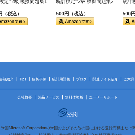
検定
2級 模擬問題集1
統計検定
2級 模擬問題集2
統計
0円（税込）
500円（税込）
500
書籍紹介
Tips
解析事例
統計用語集
ブログ
関連サイト紹介
ご意見
会社概要
製品サービス
無料体験版
ユーザーサポート
は、米国Microsoft Corporationの米国およびその他の国における登録商標また
®