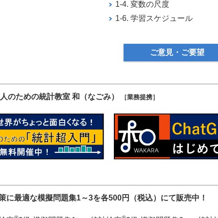
1-4. 変数の尺度
1-6. 学習スケジュール
ご意見・ご要望
人のための統計教室 和（なごみ）
［業務提携］
対策に最適な模擬問題集1～3を各500円（税込）にて販売中！
®
®