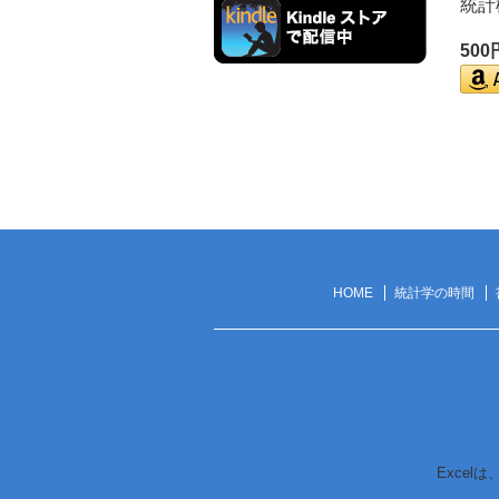
統計
50
HOME
統計学の時間
Excel