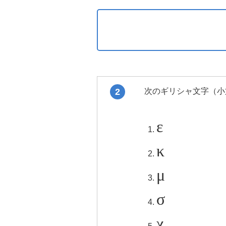
2
次のギリシャ文字（小
ε
κ
μ
σ
χ