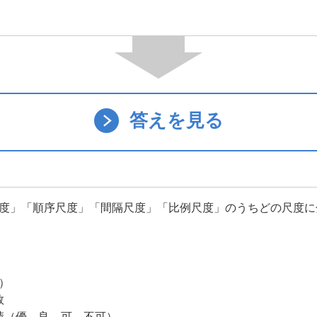
答えを見る
度」「順序尺度」「間隔尺度」「比例尺度」のうちどの尺度に
･）
数
績（優、良、可、不可）