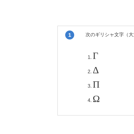
1
次のギリシャ文字（大
Γ
Δ
Π
Ω