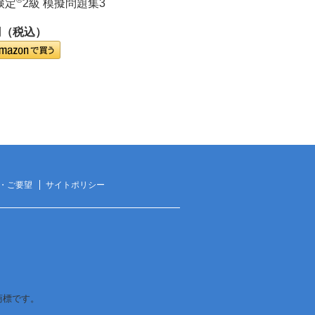
検定
2級 模擬問題集3
円（税込）
・ご要望
サイトポリシー
は商標です。