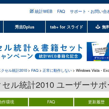
統計WEB
FAQ
サポート・お問い合
秀吉Dplus
tab+ for スライド
無
エクセル統計2010
>
FAQ
>
正常に動作しない
> Windows Vista・E
セル統計2010 ユーザーサ
動作環境
FAQ
更新履歴