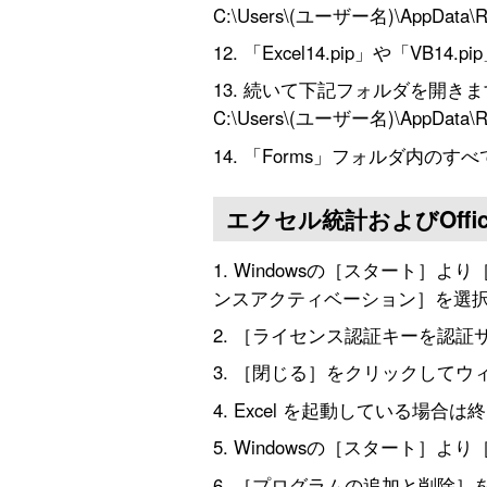
C:\Users\(ユーザー名)\AppData\Roa
「Excel14.pip」や「VB
続いて下記フォルダを開きま
C:\Users\(ユーザー名)\AppData\Roa
「Forms」フォルダ内のす
エクセル統計およびOff
Windowsの［スタート］より［
ンスアクティベーション］を選
［ライセンス認証キーを認証
［閉じる］をクリックしてウ
Excel を起動している場合は
Windowsの［スタート］よ
［プログラムの追加と削除］