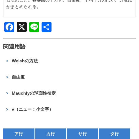
b
がまとめられる。
o
o
F
X
Li
共
k
a
n
有
c
e
関連用語
e
Welchの方法
b
o
自由度
o
Mauchlyの球面性検定
k
ν（ニュー：小文字）
ア行
カ行
サ行
タ行