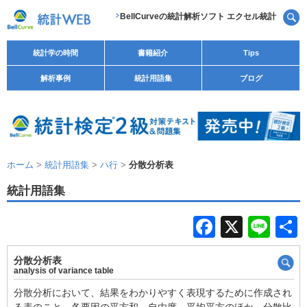
BellCurveの統計解析ソフト エクセル統計
統計学の時間
書籍紹介
Tips
解析事例
統計用語集
ブログ
ホーム
>
統計用語集
>
ハ行
>
分散分析表
統計用語集
F
X
Li
a
n
分散分析表
c
e
analysis of variance table
e
分散分析において、結果をわかりやすく表現するために作成され
る表のこと。各要因の平方和、自由度、平均平方のほか、分散比