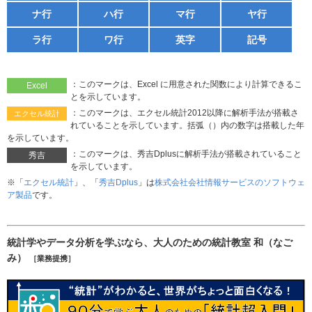
ナ行
ハ行
マ行
ヤ行
ラ行
ワ行
英字
記号
：このマークは、Excel に用意された関数により計算できるこ
Excel
とを示しています。
：このマークは、エクセル統計2012以降に解析手法が搭載さ
エクセル統計
れていることを示しています。括弧（）内の数字は搭載した年
を示しています。
：このマークは、秀吉Dplusに解析手法が搭載されていること
秀吉
を示しています。
※「
エクセル統計
」、「
秀吉Dplus
」は
株式会社会社情報サービスのソフトウェ
ア製品
です。
統計学やデータ分析を学ぶなら、大人のための統計教室 和（なご
み）
［業務提携］