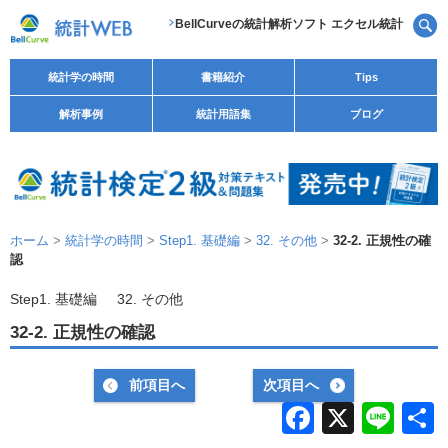
BellCurveの統計解析ソフト エクセル統計
統計学の時間
書籍紹介
Tips
解析事例
統計用語集
ブログ
ホーム
>
統計学の時間
>
Step1. 基礎編
>
32. その他
>
32-2. 正規性の確
認
Step1. 基礎編
32. その他
32-2. 正規性の確認
前項目へ
次項目へ
F
X
Li