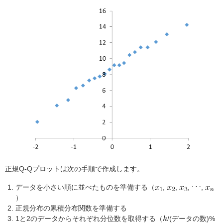
正規Q-Qプロットは次の手順で作成します。
データを小さい順に並べたものを準備する（
,
,
,
,
）
正規分布の累積分布関数を準備する
1と2のデータからそれぞれ分位数を取得する（
/(データの数)%