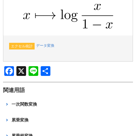
b
o
o
k
データ変換
エクセル統計
F
X
Li
共
a
n
有
c
e
関連用語
e
一次関数変換
b
o
累乗変換
o
累乗根変換