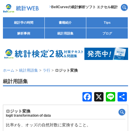
BellCurveの統計解析ソフト エクセル統計
統計学の時間
書籍紹介
Tips
解析事例
統計用語集
ブログ
ホーム
>
統計用語集
>
ラ行
>
ロジット変換
統計用語集
F
X
Li
a
n
ロジット変換
c
e
logit transformation of data
e
比率
を、オッズの自然対数に変換すること。