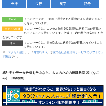
ラ行
ワ行
英字
記号
：このマークは、Excel に用意された関数により計算できるこ
Excel
とを示しています。
：このマークは、エクセル統計2012以降に解析手法が搭載さ
エクセル統計
れていることを示しています。括弧（）内の数字は搭載した年
を示しています。
：このマークは、秀吉Dplusに解析手法が搭載されていること
秀吉
を示しています。
※「
エクセル統計
」、「
秀吉Dplus
」は
株式会社会社情報サービスのソフトウェ
ア製品
です。
統計学やデータ分析を学ぶなら、大人のための統計教室 和（なご
み）
［業務提携］