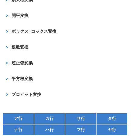
k
開平変換
ボックス=コックス変換
逆数変換
逆正弦変換
平方根変換
プロビット変換
ア行
カ行
サ行
タ行
ナ行
ハ行
マ行
ヤ行