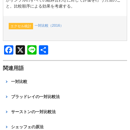
b
と。比較順序による効果を考慮する。
o
o
一対比較（2016）
エクセル統計
k
F
X
Li
共
a
n
有
c
e
関連用語
e
一対比較
b
o
ブラッドレイの一対比較法
o
サーストンの一対比較法
k
シェッフェの原法