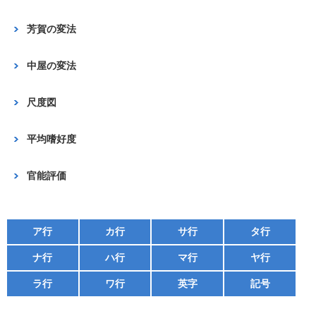
芳賀の変法
中屋の変法
尺度図
平均嗜好度
官能評価
ア行
カ行
サ行
タ行
ナ行
ハ行
マ行
ヤ行
ラ行
ワ行
英字
記号