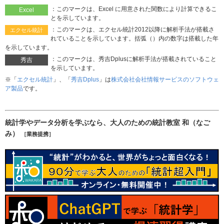
：このマークは、Excel に用意された関数により計算できるこ
Excel
とを示しています。
：このマークは、エクセル統計2012以降に解析手法が搭載さ
エクセル統計
れていることを示しています。括弧（）内の数字は搭載した年
を示しています。
：このマークは、秀吉Dplusに解析手法が搭載されていること
秀吉
を示しています。
※「
エクセル統計
」、「
秀吉Dplus
」は
株式会社会社情報サービスのソフトウェ
ア製品
です。
統計学やデータ分析を学ぶなら、大人のための統計教室 和（なご
み）
［業務提携］