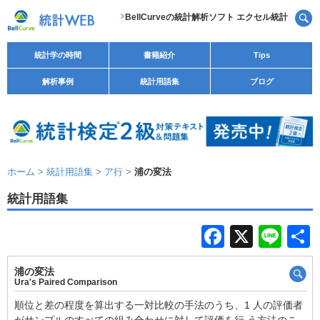
BellCurveの統計解析ソフト エクセル統計
統計学の時間
書籍紹介
Tips
解析事例
統計用語集
ブログ
ホーム
>
統計用語集
>
ア行
>
浦の変法
統計用語集
F
X
Li
a
n
浦の変法
c
e
Ura's Paired Comparison
e
順位と差の程度を算出する一対比較の手法のうち、1 人の評価者
がサンプルのすべての組み合わせに対して評価を行 う方法のこ