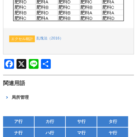
乱塊法（2016）
エクセル統計
F
X
Li
共
a
n
有
c
e
関連用語
e
局所管理
b
o
o
ア行
カ行
サ行
タ行
k
ナ行
ハ行
マ行
ヤ行