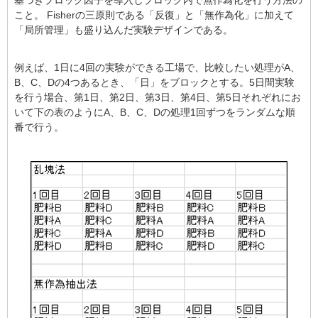
b
こと。 Fisherの三原則である「反復」と「無作為化」に加えて
o
「局所管理」も盛り込んだ実験デザインである。
o
例えば、1日に4回の実験ができる工場で、比較したい処理がA、
k
B、C、Dの4つあるとき、「日」をブロックとする。5日間実験
を行う場合、第1日、第2日、第3日、第4日、第5日それぞれにお
いて下の表のようにA、B、C、Dの処理1回ずつをランダムな順
番で行う。