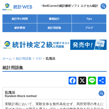
BellCurveの統計解析ソフト エクセル統計
統計学の時間
書籍紹介
Tips
解析事例
統計用語集
ブログ
ホーム
>
統計用語集
>
ラ行
>
乱塊法
統計用語集
F
X
Li
a
n
乱塊法
c
e
Random Block method
e
実験計画において、実験全体を無作為化せず、局所管理の考えに
基づきブロック因子を導入しブロック内で無作為化を行う方法の