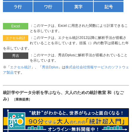
ラ行
ワ行
英字
記号
：このマークは、Excel に用意された関数により計算できるこ
Excel
とを示しています。
：このマークは、エクセル統計2012以降に解析手法が搭載さ
エクセル統計
れていることを示しています。括弧（）内の数字は搭載した年
を示しています。
：このマークは、秀吉Dplusに解析手法が搭載されていること
秀吉
を示しています。
※「
エクセル統計
」、「
秀吉Dplus
」は
株式会社会社情報サービスのソフトウェ
ア製品
です。
統計学やデータ分析を学ぶなら、大人のための統計教室 和（なご
み）
［業務提携］